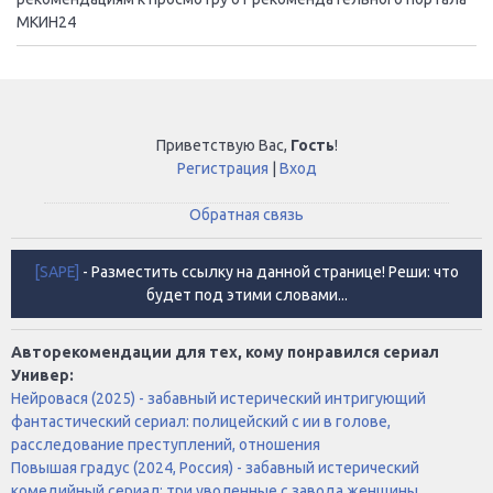
МКИН24
Приветствую Вас
,
Гость
!
Регистрация
|
Вход
Обратная связь
[SAPE]
- Разместить ссылку на данной странице! Реши: что
будет под этими словами...
Авторекомендации для тех, кому понравился сериал
Универ:
Нейровася (2025) - забавный истерический интригующий
фантастический сериал: полицейский с ии в голове,
расследование преступлений, отношения
Повышая градус (2024, Россия) - забавный истерический
комедийный сериал: три уволенные с завода женщины,