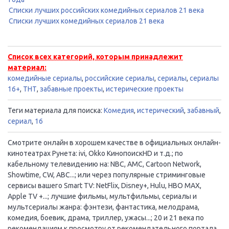
Списки лучших российских комедийных сериалов 21 века
Списки лучших комедийных сериалов 21 века
Список всех категорий, которым принадлежит
материал:
комедийные сериалы
,
российские сериалы
,
сериалы
,
сериалы
16+
,
ТНТ
,
забавные проекты
,
истерические проекты
Теги материала для поиска:
Комедия
,
истерический
,
забавный
,
сериал
,
16
Смотрите онлайн в хорошем качестве в официальных онлайн-
кинотеатрах Рунета: ivi, Okko КинопоискHD и т.д.; по
кабельному телевидению на: NBC, AMC, Cartoon Network,
Showtime, CW, ABC...; или через популярные стриминговые
сервисы вашего Smart TV: NetFlix, Disney+, Hulu, HBO MAX,
Apple TV +...; лучшие фильмы, мультфильмы, сериалы и
мультсериалы жанра: фэнтези, фантастика, мелодрама,
комедия, боевик, драма, триллер, ужасы...; 20 и 21 века по
рекомендациям к просмотру от рекомендательного портала