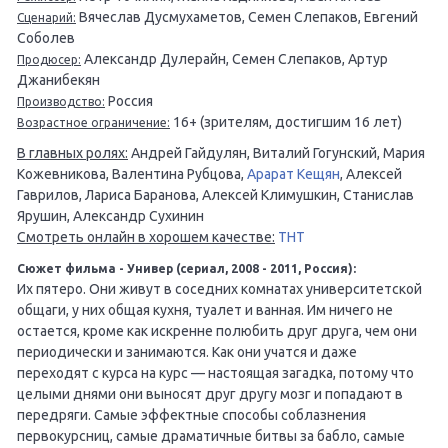
Вячеслав Дусмухаметов, Семен Слепаков, Евгений
Сценарий:
Соболев
Александр Дулерайн, Семен Слепаков, Артур
Продюсер:
Джанибекян
Россия
Производство:
16+ (зрителям, достигшим 16 лет)
Возрастное ограничение:
В главных ролях:
Андрей Гайдулян, Виталий Гогунский, Мария
Кожевникова, Валентина Рубцова,
Арарат Кещян
, Алексей
Гаврилов, Лариса Баранова, Алексей Климушкин, Станислав
Ярушин, Александр Сухинин
Смотреть онлайн в хорошем качестве:
ТНТ
Сюжет фильма - Универ (сериал, 2008 - 2011, Россия):
Их пятеро. Они живут в соседних комнатах университетской
общаги, у них общая кухня, туалет и ванная. Им ничего не
остается, кроме как искренне полюбить друг друга, чем они
периодически и занимаются. Как они учатся и даже
переходят с курса на курс — настоящая загадка, потому что
целыми днями они выносят друг другу мозг и попадают в
передряги. Самые эффектные способы соблазнения
первокурсниц, самые драматичные битвы за бабло, самые