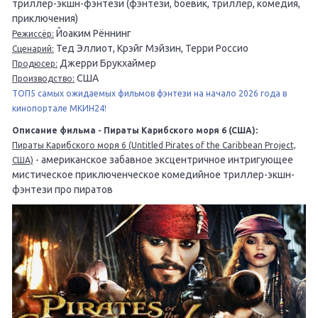
триллер-экшн-фэнтези (фэнтези, боевик, триллер, комедия,
приключения)
Йоаким Рённинг
Режиссёр:
Тед Эллиот, Крэйг Мэйзин, Терри Россио
Сценарий:
Джерри Брукхаймер
Продюсер:
США
Производство:
ТОП5 самых ожидаемых фильмов фэнтези на начало 2026 года в
кинопортале МКИН24!
Описание фильма - Пираты Карибского моря 6 (США):
Пираты Карибского моря 6 (Untitled Pirates of the Caribbean Project,
- американское забавное эксцентричное интригующее
США)
мистическое приключенческое комедийное триллер-экшн-
фэнтези про пиратов