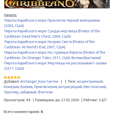
Начало:
Пираты Карибского моря: Проклятие Черной жемчужины
(2003, США)
Пираты Карибского моря: Сундук мертвеца (Pirates of the
Caribbean: Dead Man's Chest, 2006, США)
Пираты Карибского моря: На краю Света (Pirates of the
Caribbean: At World's End, 2007, США)
Пираты Карибского моря: На странных берегах (Pirates of the
Caribbean: On Stranger Tides, 2011, США, Великобритания)
Пираты Карибского моря: Мертвецы не рассказывают сказки
(2017, США)
Добавил
:
Archangel_Константин
|
|
Теги
:
эксцентричный
,
Комедия
,
Боевик
,
Приключения
,
интригующий
,
Мистический
,
Триллер
,
забавный
,
Фэнтези
Просмотров
:
94
|
Размещено до
:
27.02.2030
|
Рейтинг
:
5.0
/
1
Всего комментариев
:
0