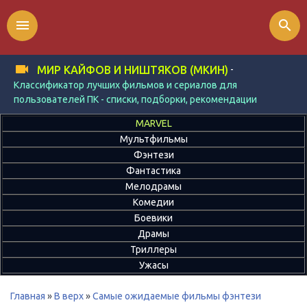
menu
search
-
МИР КАЙФОВ И НИШТЯКОВ (МКИН)
Классификатор лучших фильмов и сериалов для
пользователей ПК - списки, подборки, рекомендации
MARVEL
Мультфильмы
Фэнтези
Фантастика
Мелодрамы
Комедии
Боевики
Драмы
Триллеры
Ужасы
Главная
»
В верх
»
Самые ожидаемые фильмы фэнтези