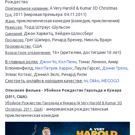
Рождество
A Very Harold & Kumar 3D Christmas
Оригинальное название:
2011 (мировая премьера: 04.11.2011)
Год:
приключенческая комедия (комедия, приключения)
Жанр:
Тодд Штраус-Шульсон
Режиссёр:
Джон Харвитц, Хейден Шлоссберг
Сценарий:
Грег Шапиро, Ричард Бренер, Николь Браун
Продюсер:
США
Производство:
16+ (зрителям, достигшим 16 лет)
Возрастное ограничение:
В главных ролях:
Джон Чо
,
Кэл Пенн
, Томас Леннон, Амир
Блюменфилд,
Нил Патрик Харрис
, Паула Гарсес,
Дэнни Трехо
,
Элиас Котеас, Дэннил Эклс, Ричард Рили
Смотреть онлайн в хорошем качестве:
ivi
,
Okko
,
MEGOGO
Описание фильма - Убойное Рождество Гарольда и Кумара
(2011, США):
Убойное Рождество Гарольда и Кумара (A Very Harold & Kumar 3D
- американская рождественская
Christmas, 2011, США)
приключенческая комедия