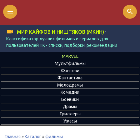
menu
search
-
МИР КАЙФОВ И НИШТЯКОВ (МКИН)
Классификатор лучших фильмов и сериалов для
пользователей ПК - списки, подборки, рекомендации
MARVEL
Мультфильмы
Фэнтези
Фантастика
Мелодрамы
Комедии
Боевики
Драмы
Триллеры
Ужасы
Главная
»
Каталог
»
фильмы