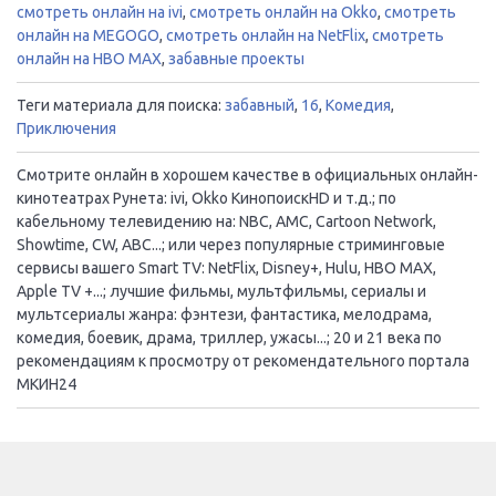
смотреть онлайн на ivi
,
смотреть онлайн на Okko
,
смотреть
онлайн на MEGOGO
,
смотреть онлайн на NetFlix
,
смотреть
онлайн на HBO MAX
,
забавные проекты
Теги материала для поиска:
забавный
,
16
,
Комедия
,
Приключения
Смотрите онлайн в хорошем качестве в официальных онлайн-
кинотеатрах Рунета: ivi, Okko КинопоискHD и т.д.; по
кабельному телевидению на: NBC, AMC, Cartoon Network,
Showtime, CW, ABC...; или через популярные стриминговые
сервисы вашего Smart TV: NetFlix, Disney+, Hulu, HBO MAX,
Apple TV +...; лучшие фильмы, мультфильмы, сериалы и
мультсериалы жанра: фэнтези, фантастика, мелодрама,
комедия, боевик, драма, триллер, ужасы...; 20 и 21 века по
рекомендациям к просмотру от рекомендательного портала
МКИН24