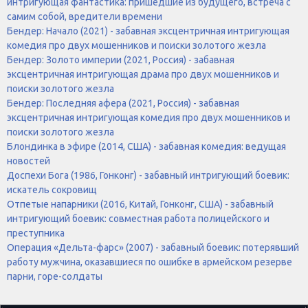
интригующая фантастика: пришедшие из будущего, встреча с
самим собой, вредители времени
Бендер: Начало (2021) - забавная эксцентричная интригующая
комедия про двух мошенников и поиски золотого жезла
Бендер: Золото империи (2021, Россия) - забавная
эксцентричная интригующая драма про двух мошенников и
поиски золотого жезла
Бендер: Последняя афера (2021, Россия) - забавная
эксцентричная интригующая комедия про двух мошенников и
поиски золотого жезла
Блондинка в эфире (2014, США) - забавная комедия: ведущая
новостей
Доспехи Бога (1986, Гонконг) - забавный интригующий боевик:
искатель сокровищ
Отпетые напарники (2016, Китай, Гонконг, США) - забавный
интригующий боевик: совместная работа полицейского и
преступника
Операция «Дельта-фарс» (2007) - забавный боевик: потерявший
работу мужчина, оказавшиеся по ошибке в армейском резерве
парни, горе-солдаты