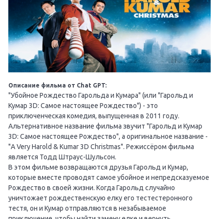
Описание фильма от Chat GPT:
"Убойное Рождество Гарольда и Кумара" (или "Гарольд и
Кумар 3D: Самое настоящее Рождество") - это
приключенческая комедия, выпущенная в 2011 году.
Альтернативное название фильма звучит "Гарольд и Кумар
3D: Самое настоящее Рождество", а оригинальное название -
"A Very Harold & Kumar 3D Christmas". Режиссёром фильма
является Тодд Штраус-Шульсон.
В этом фильме возвращаются друзья Гарольд и Кумар,
которые вместе проводят самое убойное и непредсказуемое
Рождество в своей жизни. Когда Гарольд случайно
уничтожает рождественскую елку его тестестеронного
тестя, он и Кумар отправляются в незабываемое
приключение, чтобы найти замену елке и вернуть