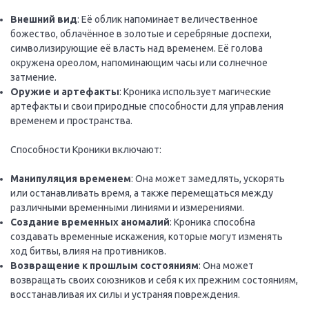
Внешний вид
: Её облик напоминает величественное
божество, облачённое в золотые и серебряные доспехи,
символизирующие её власть над временем. Её голова
окружена ореолом, напоминающим часы или солнечное
затмение.
Оружие и артефакты
: Кроника использует магические
артефакты и свои природные способности для управления
временем и пространства.
Способности Кроники включают:
Манипуляция временем
: Она может замедлять, ускорять
или останавливать время, а также перемещаться между
различными временными линиями и измерениями.
Создание временных аномалий
: Кроника способна
создавать временные искажения, которые могут изменять
ход битвы, влияя на противников.
Возвращение к прошлым состояниям
: Она может
возвращать своих союзников и себя к их прежним состояниям,
восстанавливая их силы и устраняя повреждения.