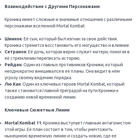
Взаимодействие с Другими Персонажами
Кроника имеет сложные и значимые отношения с различными
персонажами вселенной Mortal Kombat:
Шиннок
: Её сын, который был изгнан за свои действия.
Кроника стремится восстановить его могущество и влияние.
Сетраион
: Её дочь, которая верно служит матери, помогая в
её стремлении переписать историю.
Рейден
: Один из главных противников Кроники, который
неоднократно вмешивался в её планы. Она видит в нём
угрозу своему видению порядка.
Лю Кан
: Один из ключевых героев Mortal Kombat, который
также становится главной преградой на пути Кроники к
созданию новой временной линии.
Ключевые Сюжетные Линии
Mortal Kombat 11
: Кроника выступает главным антагонистом
этой игры. Её план состоит в том, чтобы уничтожить
нынешнюю временную линию и создать новую, где её