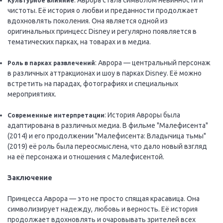
: Аврора стала символом невинности и
Культурное влияние
чистоты. Её история о любви и преданности продолжает
вдохновлять поколения. Она является одной из
оригинальных принцесс Disney и регулярно появляется в
тематических парках, на товарах и в медиа.
: Аврора — центральный персонаж
Роль в парках развлечений
в различных аттракционах и шоу в парках Disney. Её можно
встретить на парадах, фотографиях и специальных
мероприятиях.
: История Авроры была
Современные интерпретации
адаптирована в различных медиа. В фильме "Малефисента"
(2014) и его продолжении "Малефисента: Владычица тьмы"
(2019) её роль была переосмыслена, что дало новый взгляд
на её персонажа и отношения с Малефисентой.
Заключение
Принцесса Аврора — это не просто спящая красавица. Она
символизирует надежду, любовь и верность. Её история
продолжает вдохновлять и очаровывать зрителей всех