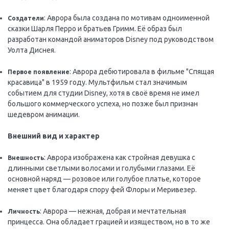
: Аврора была создана по мотивам одноименной
Создатели
сказки Шарля Перро и братьев Гримм. Её образ был
разработан командой аниматоров Disney под руководством
Уолта Диснея.
: Аврора дебютировала в фильме "Спящая
Первое появление
красавица" в 1959 году. Мультфильм стал значимым
событием для студии Disney, хотя в своё время не имел
большого коммерческого успеха, но позже был признан
шедевром анимации.
Внешний вид и характер
: Аврора изображена как стройная девушка с
Внешность
длинными светлыми волосами и голубыми глазами. Её
основной наряд — розовое или голубое платье, которое
меняет цвет благодаря спору фей Флоры и Меривезер.
: Аврора — нежная, добрая и мечтательная
Личность
принцесса. Она обладает грацией и изяществом, но в то же