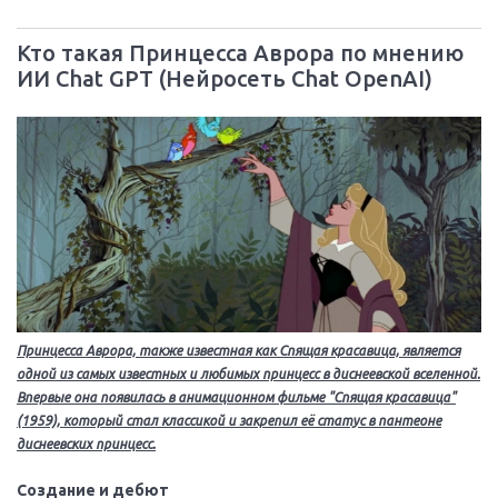
Кто такая Принцесса Аврора по мнению
ИИ Chat GPT (Нейросеть Chat OpenAI)
Принцесса Аврора, также известная как Спящая красавица, является
одной из самых известных и любимых принцесс в диснеевской вселенной.
Впервые она появилась в анимационном фильме "Спящая красавица"
(1959), который стал классикой и закрепил её статус в пантеоне
диснеевских принцесс.
Создание и дебют