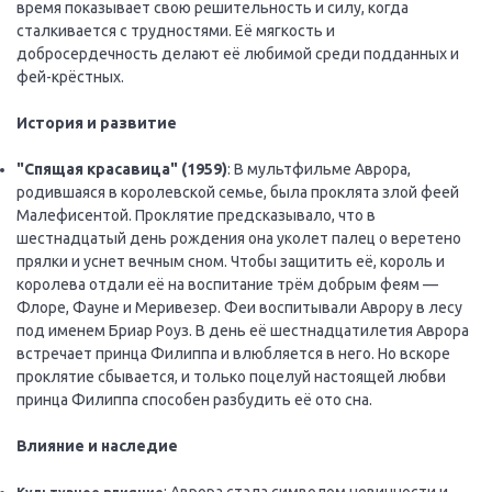
время показывает свою решительность и силу, когда
сталкивается с трудностями. Её мягкость и
добросердечность делают её любимой среди подданных и
фей-крёстных.
История и развитие
"Спящая красавица" (1959)
: В мультфильме Аврора,
родившаяся в королевской семье, была проклята злой феей
Малефисентой. Проклятие предсказывало, что в
шестнадцатый день рождения она уколет палец о веретено
прялки и уснет вечным сном. Чтобы защитить её, король и
королева отдали её на воспитание трём добрым феям —
Флоре, Фауне и Меривезер. Феи воспитывали Аврору в лесу
под именем Бриар Роуз. В день её шестнадцатилетия Аврора
встречает принца Филиппа и влюбляется в него. Но вскоре
проклятие сбывается, и только поцелуй настоящей любви
принца Филиппа способен разбудить её ото сна.
Влияние и наследие