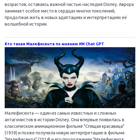
возрастов, оставаясь важной частью наследия Disney. Аврора
занимает особое место в сердцах многих поколений,
продолжая жить в новых адаптациях и интерпретациях её
волшебной истории.
Кто такая Малефисента по мнению ИИ Chat GPT
Малефисента — один из самых известных и сложных
антагонистов в истории Disney. Она впервые появилась в
классическом анимационном фильме "Спящая красавица"
(1959) и позже получила новую интерпретацию в фильме
"Малефисента" (2014) и его продолжении "Малефисента: