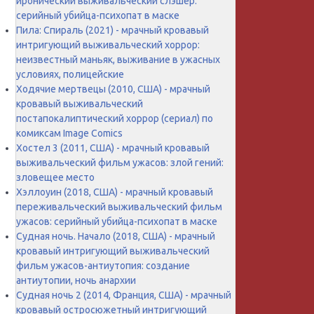
иронический выживальческий слэшер:
серийный убийца-психопат в маске
Пила: Спираль (2021) - мрачный кровавый
интригующий выживальческий хоррор:
неизвестный маньяк, выживание в ужасных
условиях, полицейские
Ходячие мертвецы (2010, США) - мрачный
кровавый выживальческий
постапокалиптический хоррор (сериал) по
комиксам Image Comics
Хостел 3 (2011, США) - мрачный кровавый
выживальческий фильм ужасов: злой гений:
зловещее место
Хэллоуин (2018, США) - мрачный кровавый
переживальческий выживальческий фильм
ужасов: серийный убийца-психопат в маске
Судная ночь. Начало (2018, США) - мрачный
кровавый интригующий выживальческий
фильм ужасов-антиутопия: создание
антиутопии, ночь анархии
Судная ночь 2 (2014, Франция, США) - мрачный
кровавый остросюжетный интригующий