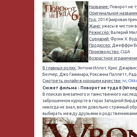
Название:
Поворот не т
Оригинальное название
Год:
2014 (мировая прем
Жанр:
ужасы в чистом в
Режиссёр:
Валерий Ми
Сценарий:
Фрэнк Х. Ву
Продюсер:
Джеффри Би
Производство:
США
Возрастное ограничени
В главных ролях:
Энтони Иллот, Крис Джарвис,
Белчер, Джо Гаминара, Роксанна Паллетт, Ра
Смотреть онлайн в хорошем качестве:
ivi
,
Okk
Сюжет фильма - Поворот не туда 6 (Wrong Tu
В поисках внезапного и таинственного наследс
заброшенном курорте в горах Западной Вирдж
никогда не знал, вели довольно странный об
выбирать между друзьями и родственниками