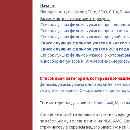
Начало:
Поворот не туда (Wrong Turn, 2003, США, Герм
Возможно, вас также заинтересует:
Список лучших фильмов ужасов про зловещи
Список лучших фильмов ужасов про каннибал
Список лучших фильмов ужасов про убийц-пс
Список лучших фильмов ужасов в чистом
Список лучших фильмов ужасов 2014 года
Список лучших фильмов ужасов, о которых в
Киносборник ужасов №8: Американские ужасы 
Список всех категорий, которым принадл
фильмы
,
ужасы
,
ужасы в чистом виде
,
америк
смотреть онлайн на Okko
,
мрачные проекты
,
к
Теги материала для поиска:
Кровавый
,
Мрачны
Смотрите онлайн в хорошем качестве в официал
по кабельному телевидению на: NBC, AMC, Cart
стриминговые сервисы вашего Smart TV: NetFlix