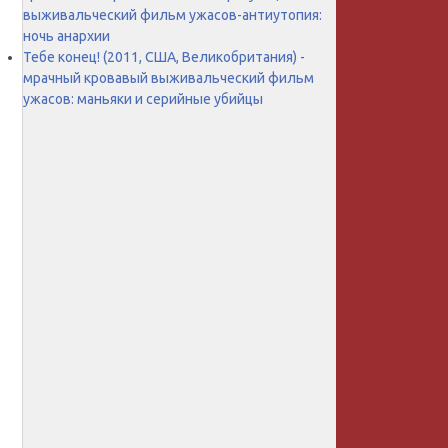
выживальческий фильм ужасов-антиутопия:
ночь анархии
Тебе конец! (2011, США, Великобритания) -
мрачный кровавый выживальческий фильм
ужасов: маньяки и серийные убийцы