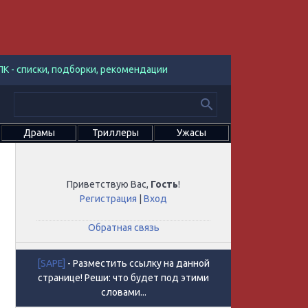
К - списки, подборки, рекомендации
Драмы
Триллеры
Ужасы
Приветствую Вас
,
Гость
!
Регистрация
|
Вход
Обратная связь
[SAPE]
- Разместить ссылку на данной
странице! Реши: что будет под этими
словами...