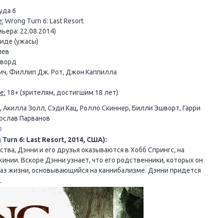
уда 6
:
Wrong Turn 6: Last Resort
ьера: 22.08.2014)
иде (ужасы)
лев
дворд
ч, Филлип Дж. Рот, Джон Каппилла
е:
18+ (зрителям, достигшим 18 лет)
 Акилла Золл, Сэди Кац, Ролло Скиннер, Билли Эшворт, Гарри
дослав Парванов
o
rn 6: Last Resort, 2014, США):
тва, Дэнни и его друзья оказываются в Хобб Спрингс, на
инии. Вскоре Дэнни узнает, что его родственники, которых он
раз жизни, основывающийся на каннибализме. Дэнни придется
.