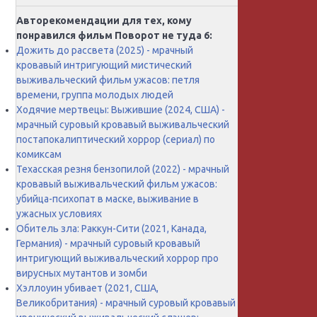
Авторекомендации для тех, кому
понравился фильм Поворот не туда 6:
Дожить до рассвета (2025) - мрачный
кровавый интригующий мистический
выживальческий фильм ужасов: петля
времени, группа молодых людей
Ходячие мертвецы: Выжившие (2024, США) -
мрачный суровый кровавый выживальческий
постапокалиптический хоррор (сериал) по
комиксам
Техасская резня бензопилой (2022) - мрачный
кровавый выживальческий фильм ужасов:
убийца-психопат в маске, выживание в
ужасных условиях
Обитель зла: Раккун-Сити (2021, Канада,
Германия) - мрачный суровый кровавый
интригующий выживальческий хоррор про
вирусных мутантов и зомби
Хэллоуин убивает (2021, США,
Великобритания) - мрачный суровый кровавый