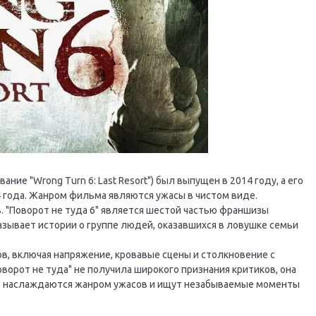
ние "Wrong Turn 6: Last Resort") был выпущен в 2014 году, а его
4 года. Жанром фильма являются ужасы в чистом виде.
 "Поворот не туда 6" является шестой частью франшизы
сказывает истории о группе людей, оказавшихся в ловушке семьи
, включая напряжение, кровавые сцены и столкновение с
орот не туда" не получила широкого признания критиков, она
е наслаждаются жанром ужасов и ищут незабываемые моменты