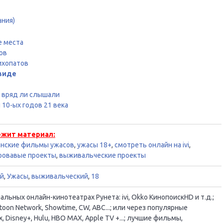
ания)
е места
ов
ихопатов
 виде
ы вряд ли слышали
10-ых годов 21 века
ежит материал:
анские фильмы ужасов
,
ужасы 18+
,
смотреть онлайн на ivi
,
ровавые проекты
,
выживальческие проекты
й
,
Ужасы
,
выживальческий
,
18
ьных онлайн-кинотеатрах Рунета: ivi, Okko КинопоискHD и т.д.;
oon Network, Showtime, CW, ABC...; или через популярные
, Disney+, Hulu, HBO MAX, Apple TV +...; лучшие фильмы,