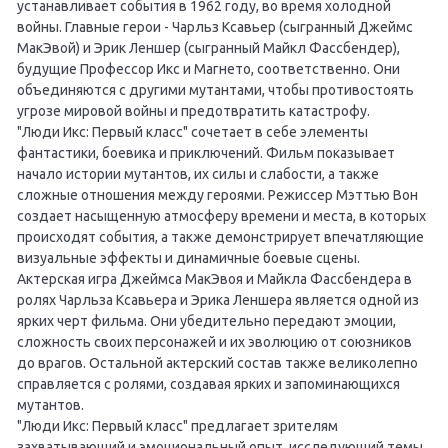
устанавливает события в 1962 году, во время холодной
войны. Главные герои - Чарльз Ксавьер (сыгранный Джеймс
МакЭвой) и Эрик Леншер (сыгранный Майкл Фассбендер),
будущие Профессор Икс и Магнето, соответственно. Они
объединяются с другими мутантами, чтобы противостоять
угрозе мировой войны и предотвратить катастрофу.
"Люди Икс: Первый класс" сочетает в себе элементы
фантастики, боевика и приключений. Фильм показывает
начало истории мутантов, их силы и слабости, а также
сложные отношения между героями. Режиссер Мэттью Вон
создает насыщенную атмосферу времени и места, в которых
происходят события, а также демонстрирует впечатляющие
визуальные эффекты и динамичные боевые сцены.
Актерская игра Джеймса МакЭвоя и Майкла Фассбендера в
ролях Чарльза Ксавьера и Эрика Леншера является одной из
ярких черт фильма. Они убедительно передают эмоции,
сложность своих персонажей и их эволюцию от союзников
до врагов. Остальной актерский состав также великолепно
справляется с ролями, создавая ярких и запоминающихся
мутантов.
"Люди Икс: Первый класс" предлагает зрителям
захватывающий и эмоциональный опыт, исследующий темы