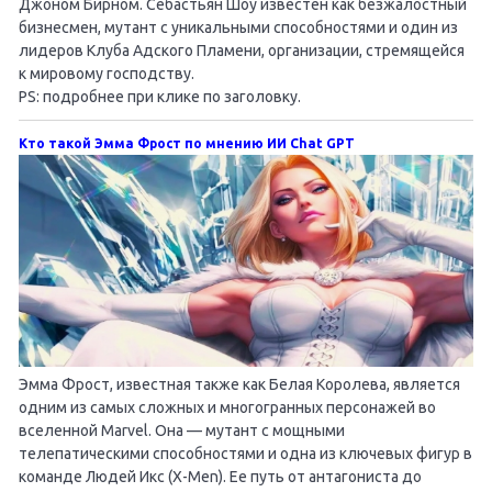
Джоном Бирном. Себастьян Шоу известен как безжалостный
бизнесмен, мутант с уникальными способностями и один из
лидеров Клуба Адского Пламени, организации, стремящейся
к мировому господству.
PS: подробнее при клике по заголовку.
Кто такой Эмма Фрост по мнению ИИ Chat GPT
Эмма Фрост, известная также как Белая Королева, является
одним из самых сложных и многогранных персонажей во
вселенной Marvel. Она — мутант с мощными
телепатическими способностями и одна из ключевых фигур в
команде Людей Икс (X-Men). Ее путь от антагониста до