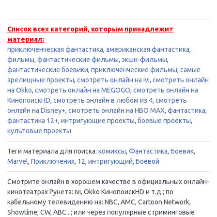
Список всех категорий, которым принадлежит
материал:
приключенческая фантастика
,
американская фантастика
,
фильмы
,
фантастические фильмы
,
экшн-фильмы
,
фантастические боевики
,
приключенческие фильмы
,
самые
зрелищные проекты
,
смотреть онлайн на ivi
,
смотреть онлайн
на Okko
,
смотреть онлайн на MEGOGO
,
смотреть онлайн на
КинопоискHD
,
смотреть онлайн в любом из 4
,
смотреть
онлайн на Disney+
,
смотреть онлайн на HBO MAX
,
фантастика
,
фантастика 12+
,
интригующие проекты
,
боевые проекты
,
культовые проекты
Теги материала для поиска:
комиксы
,
Фантастика
,
Боевик
,
Marvel
,
Приключения
,
12
,
интригующий
,
Боевой
Смотрите онлайн в хорошем качестве в официальных онлайн-
кинотеатрах Рунета: ivi, Okko КинопоискHD и т.д.; по
кабельному телевидению на: NBC, AMC, Cartoon Network,
Showtime, CW, ABC...; или через популярные стриминговые