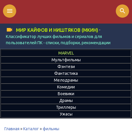
menu
search
-
МИР КАЙФОВ И НИШТЯКОВ (МКИН)
Классификатор лучших фильмов и сериалов для
пользователей ПК - списки, подборки, рекомендации
MARVEL
Мультфильмы
Фэнтези
Фантастика
Мелодрамы
Комедии
Боевики
Драмы
Триллеры
Ужасы
Главная
»
Каталог
»
фильмы