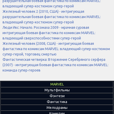
разрушительная боевая фантастика по комиксам MARVEL:
владеющий супер-костюмом супер-герой
Железный человек 2 (2010, США) - интригующая
разрушительная боевая фантастика по комиксам MARVEL:
владеющий супер-костюмом супер-герой
Люди Икс: Начало. Росомаха 2009 - мрачная суровая
интригующая боевая фантастика по комиксам MARVEL:
владеющий сверхспособностями супер-герой
Железный человек (2008, США) - интригующая боевая
фантастика по комиксам MARVEL: владеющий супер-костюмом
супер-герой, торговец смертью
Фантастическая четверка: Вторжение Серебряного серфера
(2007) - интригующая боевая фантастика по комиксам MARVEL:
команда супер-героев
MARVEL
Мультфильмы
Фэнтези
Фантастика
Мелодрамы
Комедии