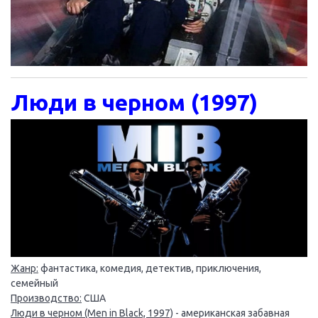
Люди в черном (1997)
Жанр:
фантастика, комедия, детектив, приключения,
семейный
Производство:
США
Люди в черном (Men in Black, 1997)
- американская забавная