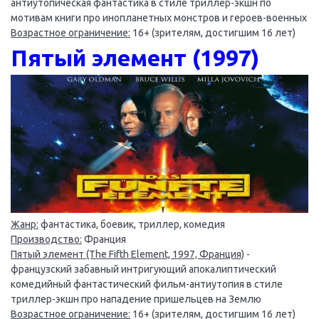
антиутопическая фантастика в стиле триллер-экшн по
мотивам книги про инопланетных монстров и героев-военных
Возрастное ограничение:
16+ (зрителям, достигшим 16 лет)
Пятый элемент (1997)
Жанр:
фантастика, боевик, триллер, комедия
Производство:
Франция
Пятый элемент (The Fifth Element, 1997, Франция)
-
французский забавный интригующий апокалиптический
комедийный фантастический фильм-антиутопия в стиле
триллер-экшн про нападение пришельцев на Землю
Возрастное ограничение:
16+ (зрителям, достигшим 16 лет)