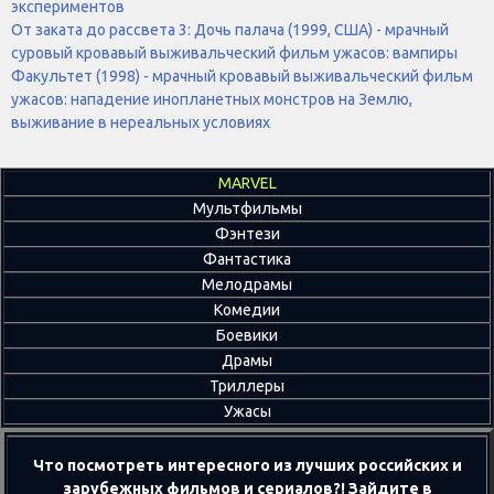
экспериментов
От заката до рассвета 3: Дочь палача (1999, США) - мрачный
суровый кровавый выживальческий фильм ужасов: вампиры
Факультет (1998) - мрачный кровавый выживальческий фильм
ужасов: нападение инопланетных монстров на Землю,
выживание в нереальных условиях
MARVEL
Мультфильмы
Фэнтези
Фантастика
Мелодрамы
Комедии
Боевики
Драмы
Триллеры
Ужасы
Что посмотреть интересного из лучших российских и
зарубежных фильмов и сериалов?! Зайдите в