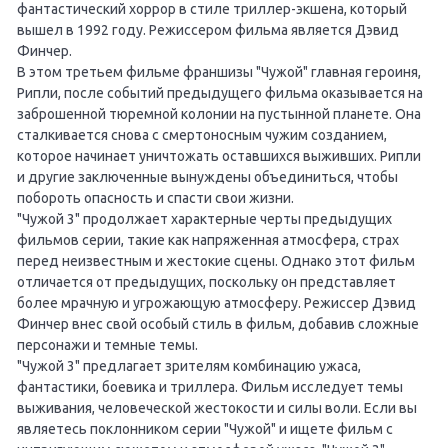
фантастический хоррор в стиле триллер-экшена, который
вышел в 1992 году. Режиссером фильма является Дэвид
Финчер.
В этом третьем фильме франшизы "Чужой" главная героиня,
Рипли, после событий предыдущего фильма оказывается на
заброшенной тюремной колонии на пустынной планете. Она
сталкивается снова с смертоносным чужим созданием,
которое начинает уничтожать оставшихся выживших. Рипли
и другие заключенные вынуждены объединиться, чтобы
побороть опасность и спасти свои жизни.
"Чужой 3" продолжает характерные черты предыдущих
фильмов серии, такие как напряженная атмосфера, страх
перед неизвестным и жестокие сцены. Однако этот фильм
отличается от предыдущих, поскольку он представляет
более мрачную и угрожающую атмосферу. Режиссер Дэвид
Финчер внес свой особый стиль в фильм, добавив сложные
персонажи и темные темы.
"Чужой 3" предлагает зрителям комбинацию ужаса,
фантастики, боевика и триллера. Фильм исследует темы
выживания, человеческой жестокости и силы воли. Если вы
являетесь поклонником серии "Чужой" и ищете фильм с