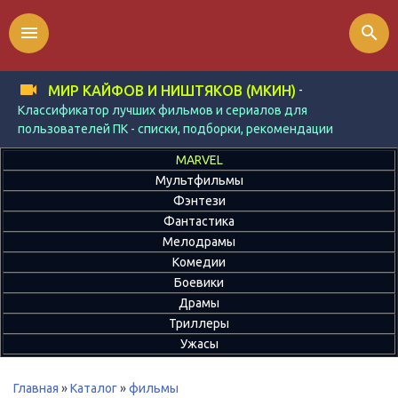
menu
search
-
МИР КАЙФОВ И НИШТЯКОВ (МКИН)
Классификатор лучших фильмов и сериалов для
пользователей ПК - списки, подборки, рекомендации
MARVEL
Мультфильмы
Фэнтези
Фантастика
Мелодрамы
Комедии
Боевики
Драмы
Триллеры
Ужасы
Главная
»
Каталог
»
фильмы