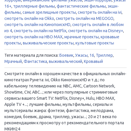
16+
,
триллерные фильмы
,
фантастические фильмы
,
экшн-
фильмы
,
самые зрелищные проекты
,
смотреть онлайн на ivi
,
смотреть онлайн на Okko
,
смотреть онлайн на MEGOGO
,
смотреть онлайн на КинопоискHD
,
смотреть онлайн в любом
из 4
,
смотреть онлайн на NetFlix
,
смотреть онлайн на Disney+
,
смотреть онлайн на HBO MAX
,
мрачные проекты
,
кровавые
проекты
,
выживальческие проекты
,
культовые проекты
Теги материала для поиска:
Боевик
,
Ужасы
,
16
,
Триллер
,
Мрачный
,
Фантастика
,
выживальческий
,
Кровавый
Смотрите онлайн в хорошем качестве в официальных онлайн-
кинотеатрах Рунета: ivi, Okko КинопоискHD и т.д.; по
кабельному телевидению на: NBC, AMC, Cartoon Network,
Showtime, CW, ABC...; или через популярные стриминговые
сервисы вашего Smart TV: NetFlix, Disney+, Hulu, HBO MAX,
Apple TV +...; лучшие фильмы, мультфильмы, сериалы и
мультсериалы жанра: фэнтези, фантастика, мелодрама,
комедия, боевик, драма, триллер, ужасы...; 20 и 21 века по
рекомендациям к просмотру от рекомендательного портала
МКИН24