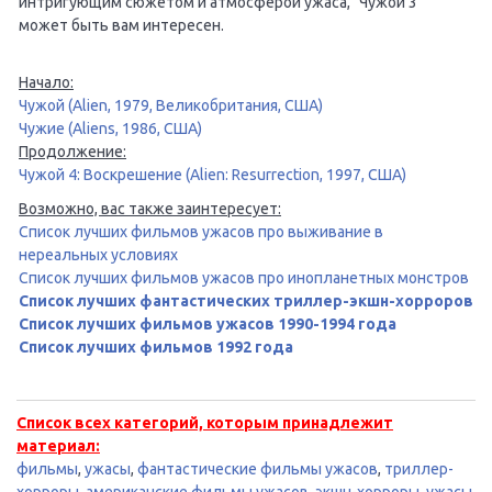
интригующим сюжетом и атмосферой ужаса, "Чужой 3"
может быть вам интересен.
Начало:
Чужой (Alien, 1979, Великобритания, США)
Чужие (Aliens, 1986, США)
Продолжение:
Чужой 4: Воскрешение (Alien: Resurrection, 1997, США)
Возможно, вас также заинтересует:
Список лучших фильмов ужасов про выживание в
нереальных условиях
Список лучших фильмов ужасов про инопланетных монстров
Список лучших фантастических триллер-экшн-хорроров
Список лучших фильмов ужасов 1990-1994 года
Список лучших фильмов 1992 года
Список всех категорий, которым принадлежит
материал:
фильмы
,
ужасы
,
фантастические фильмы ужасов
,
триллер-
хорроры
,
американские фильмы ужасов
,
экшн-хорроры
,
ужасы