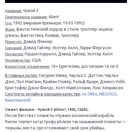
Чужой 3
Название:
Alien³
Оригинальное название:
1992 (мировая премьера: 19.05.1992)
Год:
фантастический хоррор в стиле триллер-экшена
Жанр:
(ужасы, фантастика, боевик, триллер)
Дэвид Финчер
Режиссёр:
Дэвид Гайлер, Уолтер Хилл, Ларри Фергусон
Сценарий:
Гордон Кэрролл, Дэвид Гайлер, Уолтер Хилл
Продюсер:
США
Производство:
16+ (зрителям, достигшим 16 лет)
Возрастное ограничение:
В главных ролях:
Сигурни Уивер, Чарльз С. Даттон, Чарльз
Дэнс, Пол МакГанн, Брайан Гловер, Ральф Браун, Дэниэл Уэбб,
Кристофер Джон Филдс, Холт МакКэллани, Лэнс Хенриксен
Смотреть онлайн в хорошем качестве:
ivi
,
Okko
,
MEGOGO
,
КинопоискHD
Сюжет фильма - Чужой 3 (Alien³, 1992, США):
После бегства с планеты «Чужих» космический корабль
Рипли терпит катастрофу вблизи так называемой планеты —
тюрьмы, места, где отсиживают свой срок убийцы,