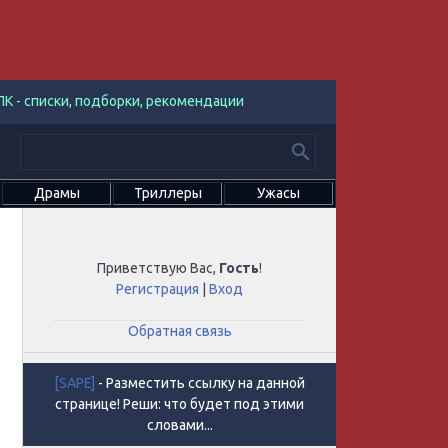
К - списки, подборки, рекомендации
Драмы
Триллеры
Ужасы
Приветствую Вас
,
Гость
!
Регистрация
|
Вход
Обратная связь
[SAPE]
- Разместить ссылку на данной
странице! Реши: что будет под этими
словами...