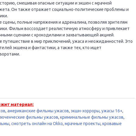
торию, смешивая опасные ситуации и экшен с мрачной
ета. Он также отражает социально-политические проблемы и
ики.
 сцены, полные напряжения и адреналина, позволяя зрителям
рики. Фильм воссоздает реалистичную атмосферу и привлекает
чными сценами с крокодилами и захватывающей акцией.
е путешествие в мир приключений, ужаса и неожиданностей. Это
лей экшена и фантастики, а также тех, кто ищет
воротами.
в
ежит материал:
сов
,
американские фильмы ужасов
,
экшн-хорроры
,
ужасы 16+
,
люченческие фильмы ужасов
,
криминальные фильмы ужасов
,
льмы
,
смотреть онлайн на Okko
,
мрачные проекты
,
кровавые