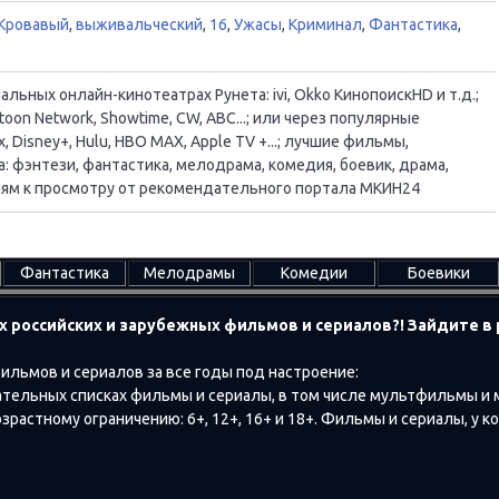
Кровавый
,
выживальческий
,
16
,
Ужасы
,
Криминал
,
Фантастика
,
ьных онлайн-кинотеатрах Рунета: ivi, Okko КинопоискHD и т.д.;
oon Network, Showtime, CW, ABC...; или через популярные
, Disney+, Hulu, HBO MAX, Apple TV +...; лучшие фильмы,
 фэнтези, фантастика, мелодрама, комедия, боевик, драма,
ациям к просмотру от рекомендательного портала МКИН24
Фантастика
Мелодрамы
Комедии
Боевики
х российских и зарубежных фильмов и сериалов?! Зайдите 
ильмов и сериалов за все годы под настроение:
тельных списках фильмы и сериалы, в том числе мультфильмы и
растному ограничению: 6+, 12+, 16+ и 18+. Фильмы и сериалы, у к