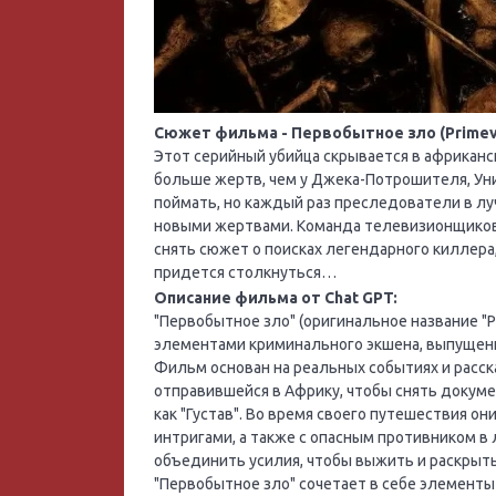
Сюжет фильма - Первобытное зло (Primeva
Этот серийный убийца скрывается в африканск
больше жертв, чем у Джека-Потрошителя, Уни
поймать, но каждый раз преследователи в лу
новыми жертвами. Команда телевизионщиков 
снять сюжет о поисках легендарного киллера
придется столкнуться…
Описание фильма от Chat GPT:
"Первобытное зло" (оригинальное название "P
элементами криминального экшена, выпущенн
Фильм основан на реальных событиях и расс
отправившейся в Африку, чтобы снять докум
как "Густав". Во время своего путешествия о
интригами, а также с опасным противником в
объединить усилия, чтобы выжить и раскрыть
"Первобытное зло" сочетает в себе элементы