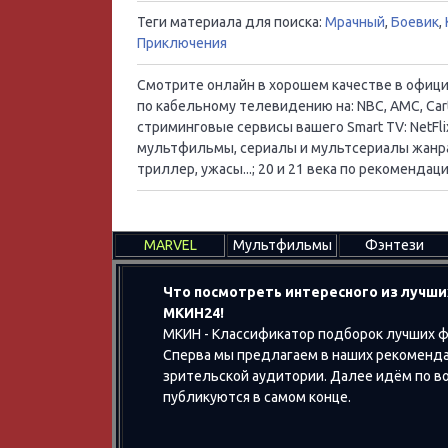
Теги материала для поиска:
Мрачный
,
Боевик
,
Приключения
Смотрите онлайн в хорошем качестве в официал
по кабельному телевидению на: NBC, AMC, Cart
стриминговые сервисы вашего Smart TV: NetFlix
мультфильмы, сериалы и мультсериалы жанра:
триллер, ужасы...; 20 и 21 века по рекоменд
MARVEL
Мультфильмы
Фэнтези
Что посмотреть интересного из лучши
МКИН24!
МКИН - Классификатор подборок лучших ф
Сперва мы предлагаем в наших рекоменда
зрительской аудитории. Далее идём по воз
публикуются в самом конце.