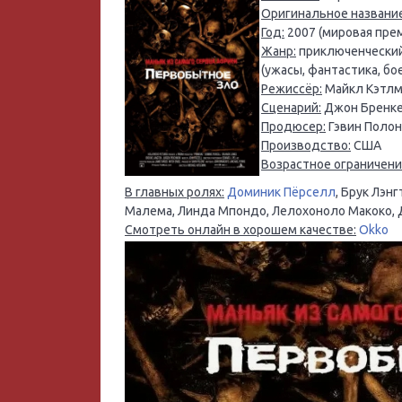
Оригинальное название
Год:
2007 (мировая прем
Жанр:
приключенческий
(ужасы, фантастика, бо
Режиссёр:
Майкл Кэтлм
Сценарий:
Джон Бренке
Продюсер:
Гэвин Полон
Производство:
США
Возрастное ограничени
В главных ролях:
Доминик Пёрселл
, Брук Лэн
Малема, Линда Мпондо, Лелохоноло Макоко,
Смотреть онлайн в хорошем качестве:
Okko