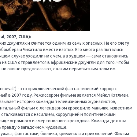
l, 2007, США):
их джунглях и считается одним из самых опасных. На его счету
бомбера и Чикатило вместе взятых. Его много раз пытались
чшем случае уходили ни с чем, а в худшем — сами становились
из США отправляется в африканские джунгли для того, чтобы
, но они не предполагают, с каким первобытным злом им
rimeval") - это приключенческий фантастический хоррор с
ый в 2007 году. Режиссером фильма является Майкл Кэтлман.
казывает историю команды телевизионных журналистов,
ентальный фильм о легендарном крокодиле-маньяке, известном
ни сталкиваются с насилием, коррупцией и политическими
 лице огромного и смертоносного крокодила. Команда должна
 правду о загадочном чудовище.
 ужаса, фантастики, боевика, криминала и приключений. Фильм