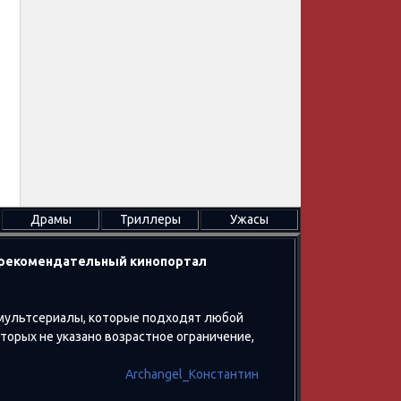
Драмы
Триллеры
Ужасы
в рекомендательный кинопортал
 мультсериалы, которые подходят любой
оторых не указано возрастное ограничение,
Archangel_Константин