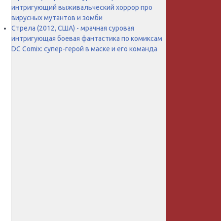
интригующий выживальческий хоррор про
вирусных мутантов и зомби
Стрела (2012, США) - мрачная суровая
интригующая боевая фантастика по комиксам
DC Comix: супер-герой в маске и его команда