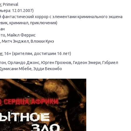
:
Primeval
ьера: 12.01.2007)
 фантастический хоррор с элементами криминального экшена
евик, криминал, приключения)
ан
то, Майкл Феррис
, Митч Энджел, Влокки Кунэ
е:
16+ (зрителям, достигшим 16 лет)
гтон, Орландо Джонс, Юрген Прохнов, Гидеон Эмери, Гэбриел
 Думисани Мбебе, Эдди Бекомбо