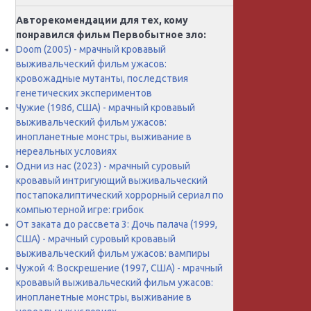
Авторекомендации для тех, кому
понравился фильм Первобытное зло:
Doom (2005) - мрачный кровавый
выживальческий фильм ужасов:
кровожадные мутанты, последствия
генетических экспериментов
Чужие (1986, США) - мрачный кровавый
выживальческий фильм ужасов:
инопланетные монстры, выживание в
нереальных условиях
Одни из нас (2023) - мрачный суровый
кровавый интригующий выживальческий
постапокалиптический хоррорный сериал по
компьютерной игре: грибок
От заката до рассвета 3: Дочь палача (1999,
США) - мрачный суровый кровавый
выживальческий фильм ужасов: вампиры
Чужой 4: Воскрешение (1997, США) - мрачный
кровавый выживальческий фильм ужасов:
инопланетные монстры, выживание в