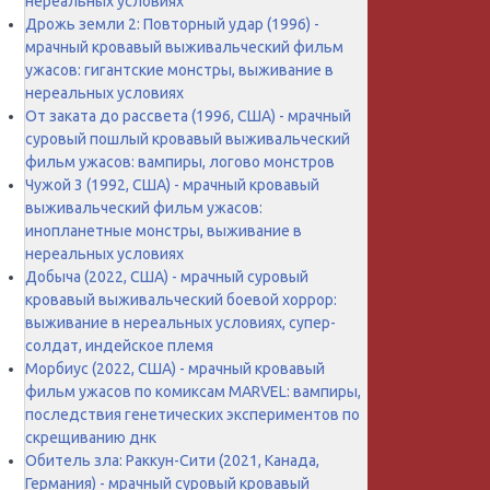
нереальных условиях
Дрожь земли 2: Повторный удар (1996) -
мрачный кровавый выживальческий фильм
ужасов: гигантские монстры, выживание в
нереальных условиях
От заката до рассвета (1996, США) - мрачный
суровый пошлый кровавый выживальческий
фильм ужасов: вампиры, логово монстров
Чужой 3 (1992, США) - мрачный кровавый
выживальческий фильм ужасов:
инопланетные монстры, выживание в
нереальных условиях
Добыча (2022, США) - мрачный суровый
кровавый выживальческий боевой хоррор:
выживание в нереальных условиях, супер-
солдат, индейское племя
Морбиус (2022, США) - мрачный кровавый
фильм ужасов по комиксам MARVEL: вампиры,
последствия генетических экспериментов по
скрещиванию днк
Обитель зла: Раккун-Сити (2021, Канада,
Германия) - мрачный суровый кровавый