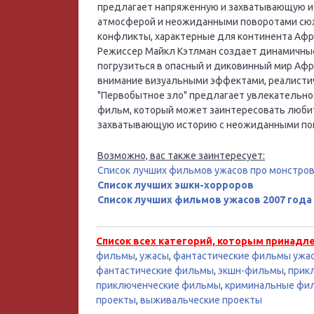
предлагает напряженную и захватывающую ис
атмосферой и неожиданными поворотами сюж
конфликты, характерные для континента Афр
Режиссер Майкл Кэтлман создает динамичные
погрузиться в опасный и диковинный мир Аф
внимание визуальными эффектами, реалисти
"Первобытное зло" предлагает увлекательно
фильм, который может заинтересовать любите
захватывающую историю с неожиданными по
Возможно, вас также заинтересует:
Список лучших фильмов ужасов про монстро
Список лучших эшкн-хорроров
Список лучших фильмов ужасов 2007 года
Список всех категорий, которым принадл
фильмы
,
ужасы
,
фантастические фильмы ужа
фантастические фильмы
,
экшн-фильмы
,
прик
приключенческие фильмы
,
криминальные фи
проекты
,
выживальческие проекты