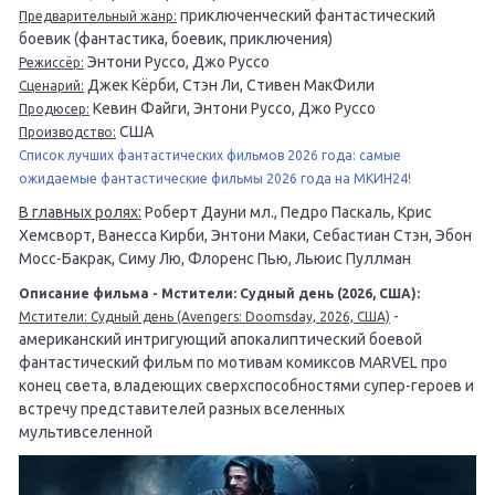
приключенческий фантастический
Предварительный жанр:
боевик (фантастика, боевик, приключения)
Энтони Руссо, Джо Руссо
Режиссёр:
Джек Кёрби, Стэн Ли, Стивен МакФили
Сценарий:
Кевин Файги, Энтони Руссо, Джо Руссо
Продюсер:
США
Производство:
Список лучших фантастических фильмов 2026 года: самые
ожидаемые фантастические фильмы 2026 года на МКИН24!
В главных ролях:
Роберт Дауни мл., Педро Паскаль, Крис
Хемсворт, Ванесса Кирби, Энтони Маки, Себастиан Стэн, Эбон
Мосс-Бакрак, Симу Лю, Флоренс Пью, Льюис Пуллман
Описание фильма - Мстители: Судный день (2026, США):
-
Мстители: Судный день (Avengers: Doomsday, 2026, США)
американский интригующий апокалиптический боевой
фантастический фильм по мотивам комиксов MARVEL про
конец света, владеющих сверхспособностями супер-героев и
встречу представителей разных вселенных
мультивселенной