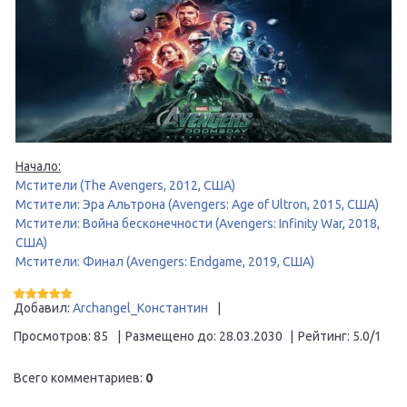
Начало:
Мстители (The Avengers, 2012, США)
Мстители: Эра Альтрона (Avengers: Age of Ultron, 2015, США)
Мстители: Война бесконечности (Avengers: Infinity War, 2018,
США)
Мстители: Финал (Avengers: Endgame, 2019, США)
Добавил
:
Archangel_Константин
|
Просмотров
:
85
|
Размещено до
:
28.03.2030
|
Рейтинг
:
5.0
/
1
Всего комментариев
:
0