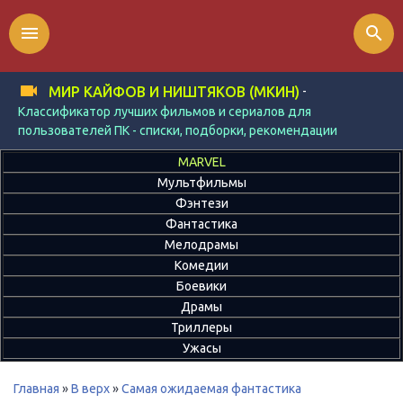
menu
search
-
МИР КАЙФОВ И НИШТЯКОВ (МКИН)
Классификатор лучших фильмов и сериалов для
пользователей ПК - списки, подборки, рекомендации
MARVEL
Мультфильмы
Фэнтези
Фантастика
Мелодрамы
Комедии
Боевики
Драмы
Триллеры
Ужасы
Главная
»
В верх
»
Самая ожидаемая фантастика