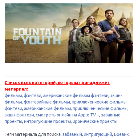
Список всех категорий, которым принадлежит
материал:
фильмы
,
фэнтези
,
американские фильмы фэнтези
,
экшн-
фильмы
,
фэнтезийные фильмы
,
приключенческие фильмы
фэнтези
,
американские фильмы
,
приключенческие фильмы
,
экшн-фэнтези
,
смотреть онлайн на Apple TV +
,
забавные
проекты
,
интригующие проекты
,
иронические проекты
Теги материала для поиска:
забавный
,
интригующий
,
Боевик
,