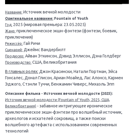
Источник вечной молодости
Название:
Оригинальное название:
Fountain of Youth
2025 (мировая премьера: 23.05.2025)
Год:
приключенческое экшн-фэнтези (фэнтези, боевик,
Жанр:
приключения)
Гай Ричи
Режиссёр:
Джеймс Вандербилт
Сценарий:
Айван Эткинсон, Дэвид Эллисон, Дэна Голдберг
Продюсер:
США, Великобритания
Производство:
В главных ролях:
Джон Красински, Натали Портман, Эйса
Гонсалес, Донал Глисон, Ариан Моайед, Лас Алонсо, Кармен
Эджого, Стэнли Туччи, Бенжамин Чиверс, Михаэль Эпп
Описание фильма - Источник вечной молодости (2025):
Источник вечной молодости (Fountain of Youth, 2025, США,
- забавное интригующее ироническое
Великобритания)
приключенческое экшн-фэнтези про волшебный источник,
археологов и искателей сокровищ, а также поиски
волшебного артефакта с использованием современных
технологий