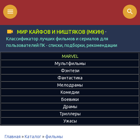
menu
search
-
МИР КАЙФОВ И НИШТЯКОВ (МКИН)
Классификатор лучших фильмов и сериалов для
пользователей ПК - списки, подборки, рекомендации
MARVEL
Мультфильмы
Фэнтези
Фантастика
Мелодрамы
Комедии
Боевики
Драмы
Триллеры
Ужасы
Главная
»
Каталог
»
фильмы