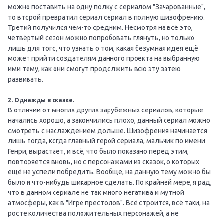
можно поставить на одну полку с сериалом "Зачарованные",
то второй превратил сериал сериал в полную шизофрению.
Третий получился чем-то средним. Несмотря на всё это,
четвёртый сезон можно попробовать глянуть, но только
лишь для того, что узнать о том, какая безумная идея ещё
может прийти создателям данного проекта на выбранную
ими тему, как они смогут продолжить всю эту затею
развивать.
2. Однажды в сказке.
В отличии от многих других зарубежных сериалов, которые
начались хорошо, а закончились плохо, данный сериал можно
смотреть с наслаждением дольше. Шизофрения начинается
лишь тогда, когда главный герой сериала, мальчик по имени
Генри, вырастает, и всё, что было показано перед этим,
повторяется вновь, но с персонажами из сказок, о которых
ещё не успели побредить. Вообще, на данную тему можно бы
было и что-нибудь шикарное сделать. По крайней мере, я рад,
что в данном сериале не так много негатива и мутной
атмосферы, как в "Игре престолов". Всё строится, всё таки, на
росте количества положительных персонажей, а не