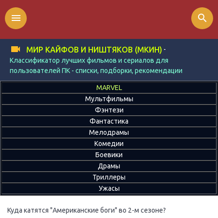
menu
search
-
МИР КАЙФОВ И НИШТЯКОВ (МКИН)
Классификатор лучших фильмов и сериалов для
пользователей ПК - списки, подборки, рекомендации
MARVEL
Мультфильмы
Фэнтези
Фантастика
Мелодрамы
Комедии
Боевики
Драмы
Триллеры
Ужасы
Куда катятся "Американские боги" во 2-м сезоне?