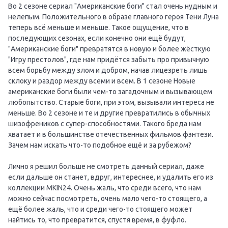
Во 2 сезоне сериал "Американские боги" стал очень нудным и
нелепым. Положительного в образе главного героя Тени Луна
теперь всё меньше и меньше. Такое ощущение, что в
последующих сезонах, если конечно они ещё будут,
"Американские боги" превратятся в новую и более жёсткую
"Игру престолов", где нам придётся забыть про привычную
всем борьбу между злом и добром, начав лицезреть лишь
склоку и раздор между всеми и всем. В 1 сезоне Новые
американские боги были чем-то загадочным и вызывающем
любопытство. Старые боги, при этом, вызывали интереса не
меньше. Во 2 сезоне и те и другие превратились в обычных
шизофреников с супер-способностями. Такого бреда нам
хватает и в большинстве отечественных фильмов фэнтези.
Зачем нам искать что-то подобное ещё и за рубежом?
Лично я решил больше не смотреть данный сериал, даже
если дальше он станет, вдруг, интереснее, и удалить его из
коллекции MKIN24. Очень жаль, что среди всего, что нам
можно сейчас посмотреть, очень мало чего-то стоящего, а
ещё более жаль, что и среди чего-то стоящего может
найтись то, что превратится, спустя время, в фуфло.