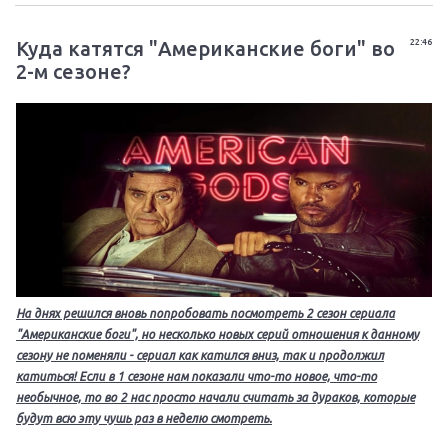
Куда катятся "Американские боги" во
22:46
2-м сезоне?
На днях решился вновь попробовать посмотреть 2 сезон сериала
"Американские боги", но несколько новых серий отношения к данному
сезону не поменяли - сериал как катился вниз, так и продолжил
катиться! Если в 1 сезоне нам показали что-то новое, что-то
необычное, то во 2 нас просто начали считать за дураков, которые
будут всю эту чушь раз в неделю смотреть.