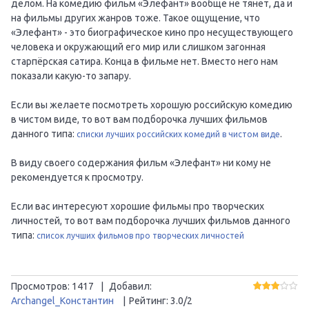
делом. На комедию фильм «Элефант» вообще не тянет, да и
на фильмы других жанров тоже. Такое ощущение, что
«Элефант» - это биографическое кино про несуществующего
человека и окружающий его мир или слишком загонная
старпёрская сатира. Конца в фильме нет. Вместо него нам
показали какую-то запару.
Если вы желаете посмотреть хорошую российскую комедию
в чистом виде, то вот вам подборочка лучших фильмов
данного типа:
.
списки лучших российских комедий в чистом виде
В виду своего содержания фильм «Элефант» ни кому не
рекомендуется к просмотру.
Если вас интересуют хорошие фильмы про творческих
личностей, то вот вам подборочка лучших фильмов данного
типа:
список лучших фильмов про творческих личностей
Просмотров
:
1417
|
Добавил
:
Archangel_Константин
|
Рейтинг
:
3.0
/
2