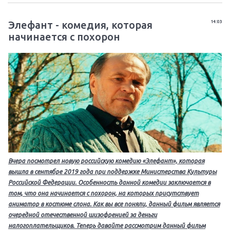
Элефант - комедия, которая
14:03
начинается с похорон
Вчера посмотрел новую российскую комедию «Элефант», которая
вышла в сентябре 2019 года при поддержке Министерства Культуры
Российской Федерации. Особенность данной комедии заключается в
том, что она начинается с похорон, на которых присутствует
аниматор в костюме слона. Как вы все поняли, данный фильм является
очередной отечественной шизофренией за деньги
налогоплательщиков. Теперь давайте рассмотрим данный фильм