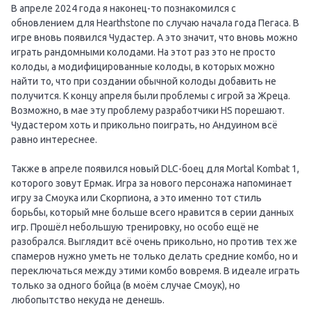
В апреле 2024 года я наконец-то познакомился с
обновлением для Hearthstone по случаю начала года Пегаса. В
игре вновь появился Чудастер. А это значит, что вновь можно
играть рандомными колодами. На этот раз это не просто
колоды, а модифицированные колоды, в которых можно
найти то, что при создании обычной колоды добавить не
получится. К концу апреля были проблемы с игрой за Жреца.
Возможно, в мае эту проблему разработчики HS порешают.
Чудастером хоть и прикольно поиграть, но Андуином всё
равно интереснее.
Также в апреле появился новый DLC-боец для Mortal Kombat 1,
которого зовут Ермак. Игра за нового персонажа напоминает
игру за Смоука или Скорпиона, а это именно тот стиль
борьбы, который мне больше всего нравится в серии данных
игр. Прошёл небольшую тренировку, но особо ещё не
разобрался. Выглядит всё очень прикольно, но против тех же
спамеров нужно уметь не только делать средние комбо, но и
переключаться между этими комбо вовремя. В идеале играть
только за одного бойца (в моём случае Смоук), но
любопытство некуда не денешь.