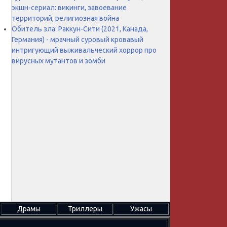
экшн-сериал: викинги, завоевание
территорий, религиозная война
Обитель зла: Раккун-Сити (2021, Канада,
Германия) - мрачный суровый кровавый
интригующий выживальческий хоррор про
вирусных мутантов и зомби
Драмы
Триллеры
Ужасы