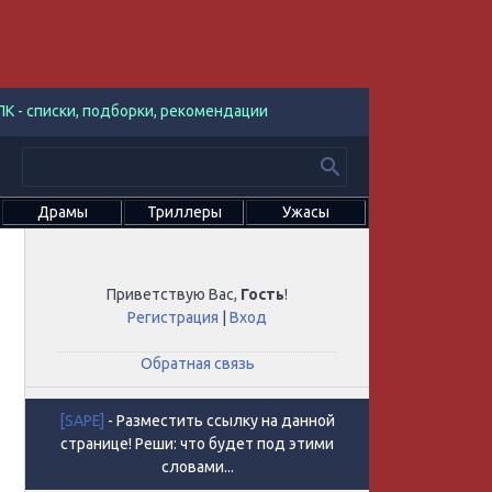
К - списки, подборки, рекомендации
Драмы
Триллеры
Ужасы
Приветствую Вас
,
Гость
!
Регистрация
|
Вход
Обратная связь
[SAPE]
- Разместить ссылку на данной
странице! Реши: что будет под этими
словами...