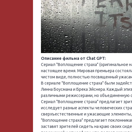
Описание фильма от Chat GPT:
Сериал "Воплощение страха" (оригинальное на
настоящее время. Мировая премьера состояла
чистом виде, полностью посвященный ужасам
В сериале "Воплощение страха" были задейс
Линна Боусмана и Брека Эйснера. Каждый эп
различными режиссерами, но объединенную о
Сериал "Воплощение страха" предлагает зрит
исследует разные аспекты человеческих стра
сверхъестественные и ужасающие элементы, 
"Воплощение страха" предлагает поклонника
заставят зрителей сидеть на краю своих си