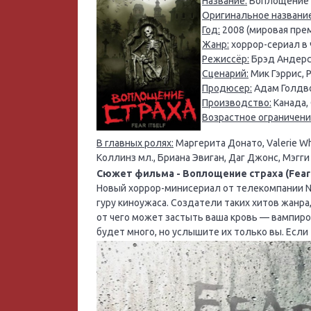
Название:
Воплощение ст
Оригинальное название
Год:
2008 (мировая прем
Жанр:
хоррор-сериал в 
Режиссёр:
Брэд Андерсо
Сценарий:
Мик Гэррис, 
Продюсер:
Адам Голдво
Производство:
Канада,
Возрастное ограничени
В главных ролях:
Маргерита Донато, Valerie Wh
Коллинз мл., Бриана Эвиган, Даг Джонс, Мэгг
Сюжет фильма - Воплощение страха (Fear Its
Новый хоррор-минисериал от телекомпании N
гуру киноужаса. Создатели таких хитов жанра
от чего может застыть ваша кровь — вампиро
будет много, но услышите их только вы. Если