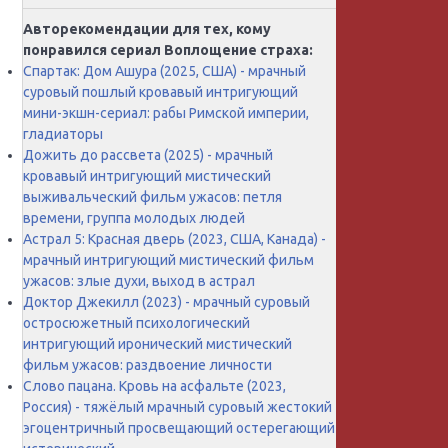
Авторекомендации для тех, кому
понравился сериал Воплощение страха:
Спартак: Дом Ашура (2025, США) - мрачный
суровый пошлый кровавый интригующий
мини-экшн-сериал: рабы Римской империи,
гладиаторы
Дожить до рассвета (2025) - мрачный
кровавый интригующий мистический
выживальческий фильм ужасов: петля
времени, группа молодых людей
Астрал 5: Красная дверь (2023, США, Канада) -
мрачный интригующий мистический фильм
ужасов: злые духи, выход в астрал
Доктор Джекилл (2023) - мрачный суровый
остросюжетный психологический
интригующий иронический мистический
фильм ужасов: раздвоение личности
Слово пацана. Кровь на асфальте (2023,
Россия) - тяжёлый мрачный суровый жестокий
эгоцентричный просвещающий остерегающий