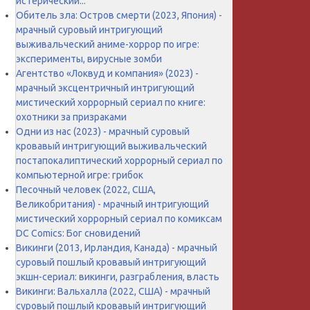
истерический...
Обитель зла: Остров смерти (2023, Япония) -
мрачный суровый интригующий
выживальческий аниме-хоррор по игре:
эксперименты, вирусные зомби
Агентство «Локвуд и компания» (2023) -
мрачный эксцентричный интригующий
мистический хоррорный сериал по книге:
охотники за призраками
Одни из нас (2023) - мрачный суровый
кровавый интригующий выживальческий
постапокалиптический хоррорный сериал по
компьютерной игре: грибок
Песочный человек (2022, США,
Великобритания) - мрачный интригующий
мистический хоррорный сериал по комиксам
DC Comics: Бог сновидений
Викинги (2013, Ирландия, Канада) - мрачный
суровый пошлый кровавый интригующий
экшн-сериал: викинги, разграбления, власть
Викинги: Вальхалла (2022, США) - мрачный
суровый пошлый кровавый интригующий