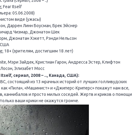
раха (сериал, 2008 – ..)
:
Fear Itself
ьера: 05.06.2008)
чистом виде (ужасы)
н, Даррен Линн Боусман, Брек Эйснер
Ричард Чизмар, Джонатон Шек
рм, Джонатан Хэкетт, Рэнди Нельсон
 США
е:
18+ (зрителям, достигшим 18 лет)
ite, Мэри Зайдек, Кристиан Гарон, Андресса Эстер, Клифтон
и Лосон, Элизабет Мосс
elf, сериал, 2008 – .., Канада, США):
BC, состоящий из 13 мрачных историй от лучших голливудских
, как «Пила», «Машинист» и «Джиперс-Криперс» покажут нам все,
в, каннибалов и просто милых соседей. Жертв и криков о помощи
 только ваши крики не окажутся громче.