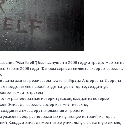
звание "Fear Itself") был выпущен в 2008 году и продолжается по
сь 5 июня 2008 года. Жанром сериала является хоррор-сериал в
.
твованы разные режиссеры, включая Брэда Андерсона, Даррена
изод представляет собой отдельную историю, созданную
бщей темой - страхом.
елям разнообразные истории ужасов, каждая из которых
хов. Эпизоды сериала содержат мистические,
создавая атмосферу напряжения и тревоги.
м ужасов набор разнообразных и пугающих историй, которые
дений. Каждый эпизод имеет свою уникальную сюжетную линию,