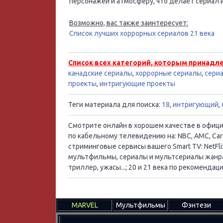
персонажей и атмосферу, что делает сериал
Возможно, вас также заинтересует:
Список лучших хоррорных сериалов 21 века
Список всех категорий, которым принадл
канадские сериалы
,
хоррорные сериалы
,
сери
проекты
,
интригующие проекты
Теги материала для поиска:
18
,
интригующий
,
Смотрите онлайн в хорошем качестве в официал
по кабельному телевидению на: NBC, AMC, Cart
стриминговые сервисы вашего Smart TV: NetFlix
мультфильмы, сериалы и мультсериалы жанра:
триллер, ужасы...; 20 и 21 века по рекоменд
MARVEL
Мультфильмы
Фэнтези