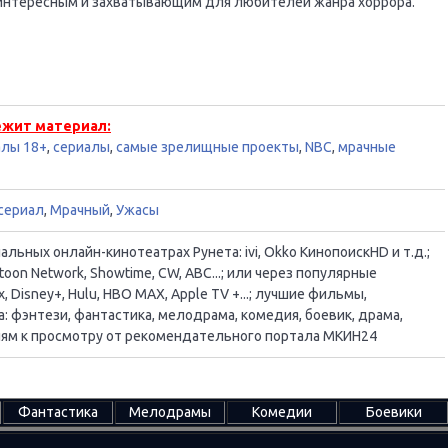
 интересным и захватывающим для любителей жанра хоррора.
ежит материал:
алы 18+
,
сериалы
,
самые зрелищные проекты
,
NBC
,
мрачные
сериал
,
Мрачный
,
Ужасы
ьных онлайн-кинотеатрах Рунета: ivi, Okko КинопоискHD и т.д.;
oon Network, Showtime, CW, ABC...; или через популярные
, Disney+, Hulu, HBO MAX, Apple TV +...; лучшие фильмы,
 фэнтези, фантастика, мелодрама, комедия, боевик, драма,
ациям к просмотру от рекомендательного портала МКИН24
Фантастика
Мелодрамы
Комедии
Боевики