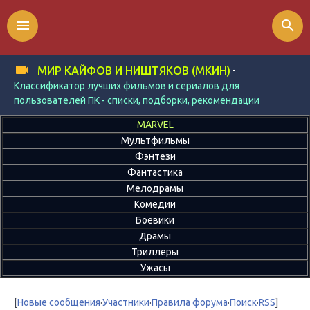
menu
search
-
МИР КАЙФОВ И НИШТЯКОВ (МКИН)
Классификатор лучших фильмов и сериалов для
пользователей ПК - списки, подборки, рекомендации
MARVEL
Мультфильмы
Фэнтези
Фантастика
Мелодрамы
Комедии
Боевики
Драмы
Триллеры
Ужасы
[
Новые сообщения
·
Участники
·
Правила форума
·
Поиск
·
RSS
]