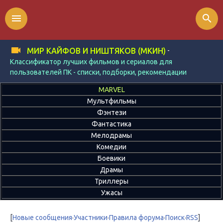
menu
search
-
МИР КАЙФОВ И НИШТЯКОВ (МКИН)
Классификатор лучших фильмов и сериалов для
пользователей ПК - списки, подборки, рекомендации
MARVEL
Мультфильмы
Фэнтези
Фантастика
Мелодрамы
Комедии
Боевики
Драмы
Триллеры
Ужасы
[
Новые сообщения
·
Участники
·
Правила форума
·
Поиск
·
RSS
]