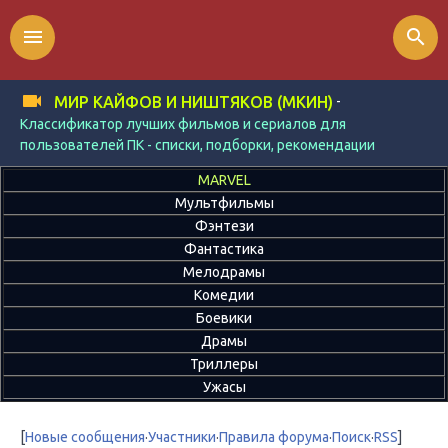
menu
search
-
МИР КАЙФОВ И НИШТЯКОВ (МКИН)
Классификатор лучших фильмов и сериалов для
пользователей ПК - списки, подборки, рекомендации
MARVEL
Мультфильмы
Фэнтези
Фантастика
Мелодрамы
Комедии
Боевики
Драмы
Триллеры
Ужасы
[
Новые сообщения
·
Участники
·
Правила форума
·
Поиск
·
RSS
]