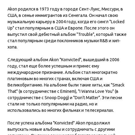
Akon родился в 1973 году в городе Сент-Луис, Миссури, в
США, в семье иммигрантов из Сенегала. Он начал свою
музыкальную карьеру в 2004 году, когда его сингл "Locked
Up" стал популярным в США и Европе. После этого он
выпустил свой дебютный альбом "Trouble", который также
стал популярным среди поклонников музыки R&B и хип-
хопа.
Следующий альбом Akon "Konvicted", вышедший в 2006
году, стал еще более успешным и принес ему
международное признание. Альбом стал многократно
платиновым во многих странах, включая США и
Великобританию. На альбоме были такие хиты, как "Smack
That" (в сотрудничестве с Eminem), "I Wanna Love You" (в
сотрудничестве с Snoop Dogg) и "Don't Matter". Эти песни
стали не только популярными на радио, но и
использовались во многих фильмах и телесериалах.
После успеха альбома "Konvicted" Akon продолжил
выпускать новые альбомы и сотрудничать с другими