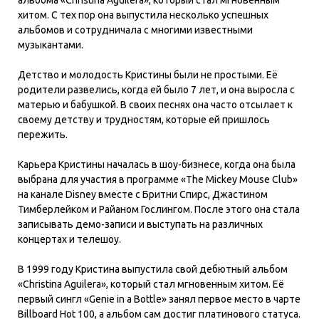
хитом. С тех пор она выпустила несколько успешных
альбомов и сотрудничала с многими известными
музыкантами.
Детство и молодость Кристины были не простыми. Её
родители развелись, когда ей было 7 лет, и она выросла с
матерью и бабушкой. В своих песнях она часто отсылает к
своему детству и трудностям, которые ей пришлось
пережить.
Карьера Кристины началась в шоу-бизнесе, когда она была
выбрана для участия в программе «The Mickey Mouse Club»
на канале Disney вместе с Бритни Спирс, Джастином
Тимберлейком и Райаном Гослингом. После этого она стала
записывать демо-записи и выступать на различных
концертах и телешоу.
В 1999 году Кристина выпустила свой дебютный альбом
«Christina Aguilera», который стал мгновенным хитом. Её
первый сингл «Genie in a Bottle» занял первое место в чарте
Billboard Hot 100, а альбом сам достиг платинового статуса.