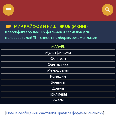
menu
search
-
МИР КАЙФОВ И НИШТЯКОВ (МКИН)
Классификатор лучших фильмов и сериалов для
пользователей ПК - списки, подборки, рекомендации
MARVEL
Мультфильмы
Фэнтези
Фантастика
Мелодрамы
Комедии
Боевики
Драмы
Триллеры
Ужасы
[
Новые сообщения
·
Участники
·
Правила форума
·
Поиск
·
RSS
]