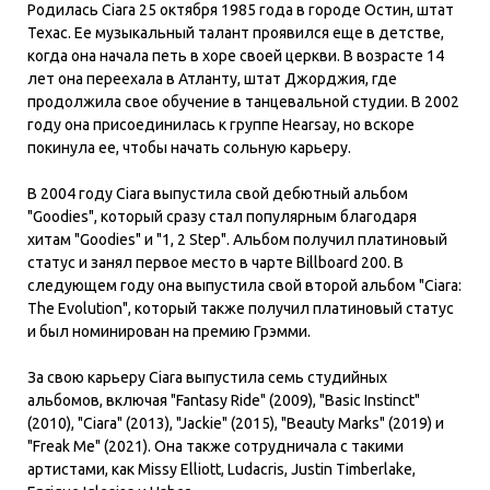
Родилась Ciara 25 октября 1985 года в городе Остин, штат
Техас. Ее музыкальный талант проявился еще в детстве,
когда она начала петь в хоре своей церкви. В возрасте 14
лет она переехала в Атланту, штат Джорджия, где
продолжила свое обучение в танцевальной студии. В 2002
году она присоединилась к группе Hearsay, но вскоре
покинула ее, чтобы начать сольную карьеру.
В 2004 году Ciara выпустила свой дебютный альбом
"Goodies", который сразу стал популярным благодаря
хитам "Goodies" и "1, 2 Step". Альбом получил платиновый
статус и занял первое место в чарте Billboard 200. В
следующем году она выпустила свой второй альбом "Ciara:
The Evolution", который также получил платиновый статус
и был номинирован на премию Грэмми.
За свою карьеру Ciara выпустила семь студийных
альбомов, включая "Fantasy Ride" (2009), "Basic Instinct"
(2010), "Ciara" (2013), "Jackie" (2015), "Beauty Marks" (2019) и
"Freak Me" (2021). Она также сотрудничала с такими
артистами, как Missy Elliott, Ludacris, Justin Timberlake,