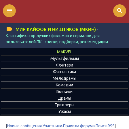
menu
search
-
МИР КАЙФОВ И НИШТЯКОВ (МКИН)
Классификатор лучших фильмов и сериалов для
пользователей ПК - списки, подборки, рекомендации
MARVEL
Мультфильмы
Фэнтези
Фантастика
Мелодрамы
Комедии
Боевики
Драмы
Триллеры
Ужасы
[
Новые сообщения
·
Участники
·
Правила форума
·
Поиск
·
RSS
]