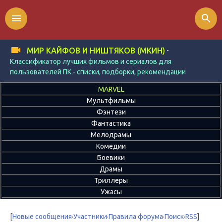
menu
search
-
МИР КАЙФОВ И НИШТЯКОВ (МКИН)
Классификатор лучших фильмов и сериалов для
пользователей ПК - списки, подборки, рекомендации
MARVEL
Мультфильмы
Фэнтези
Фантастика
Мелодрамы
Комедии
Боевики
Драмы
Триллеры
Ужасы
[
Новые сообщения
·
Участники
·
Правила форума
·
Поиск
·
RSS
]