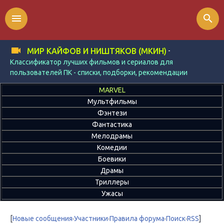
menu
search
-
МИР КАЙФОВ И НИШТЯКОВ (МКИН)
Классификатор лучших фильмов и сериалов для
пользователей ПК - списки, подборки, рекомендации
MARVEL
Мультфильмы
Фэнтези
Фантастика
Мелодрамы
Комедии
Боевики
Драмы
Триллеры
Ужасы
[
Новые сообщения
·
Участники
·
Правила форума
·
Поиск
·
RSS
]