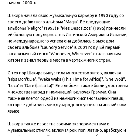
начале 2000-х.
Шакира начала свою музыкальную карьеру в 1990 году со
своего дебютного альбома "Magia". Её следующие
альбомы "Peligro" (1993) и "Pies Descalzos" (1995) принесли
ей большую популярность в Латинской Америке и Испании,
но международного успеха она добилась с выходом
своего альбома "Laundry Service" в 2001 году. Её первый
англоязычный сингл "Whenever, Wherever" стал главным
хитом и занял первые места в чартах многих стран.
С тех пор Шакира выпустила множество хитов, включая
"Hips Don't Lie", "Waka Waka (This Time for Africa)", "She Wolf",
"Loca" и "Dare (La La La)". Её альбомы также были удостоены
множества наград и номинаций, включая Грэмми. Она
также является одной из немногих испаноязычных певиц,
которые добились международного успеха на английском
языке.
Шакира также известна своими экспериментами в
музыкальных стилях, включая рок, поп, латино, арабскую и