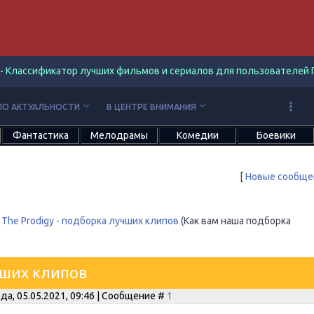
-
Классификатор лучших фильмов и сериалов для пользователей П
keyboard_arrow_down
keyboard_arrow_down
ПО АКТУАЛЬНОСТИ
В ЦЕНТРЕ ВНИМАНИЯ
Фантастика
Мелодрамы
Комедии
Боевики
[
Новые сообще
The Prodigy - подборка лучших клипов
(Как вам наша подборка
чших клипов
да, 05.05.2021, 09:46 | Сообщение #
1