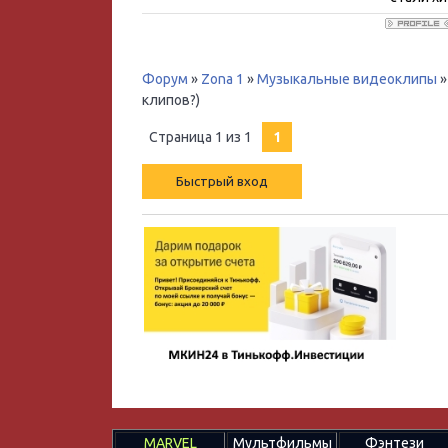
Форум
»
Zona 1
»
Музыкальные видеоклипы
»
клипов?)
Страница
1
из
1
1
MARVEL
Мультфильмы
Фэнтези