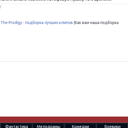
The Prodigy - подборка лучших клипов
(Как вам наша подборка
Фантастика
Мелодрамы
Комедии
Боевики