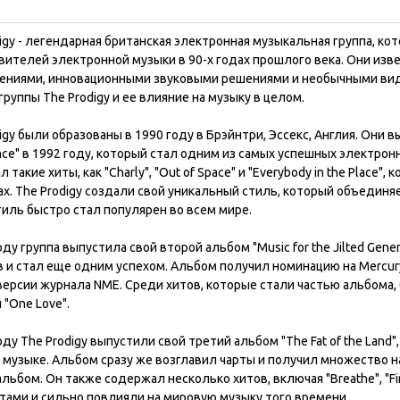
igy - легендарная британская электронная музыкальная группа, ко
вителей электронной музыки в 90-х годах прошлого века. Они из
ениями, инновационными звуковыми решениями и необычными вид
группы The Prodigy и ее влияние на музыку в целом.
igy были образованы в 1990 году в Брэйнтри, Эссекс, Англия. Они
nce" в 1992 году, который стал одним из самых успешных электро
 такие хиты, как "Charly", "Out of Space" и "Everybody in the Place
ах. The Prodigy создали свой уникальный стиль, который объединяе
тиль быстро стал популярен во всем мире.
оду группа выпустила свой второй альбом "Music for the Jilted Gen
 и стал еще одним успехом. Альбом получил номинацию на Mercury
версии журнала NME. Среди хитов, которые стали частью альбома, бы
и "One Love".
оду The Prodigy выпустили свой третий альбом "The Fat of the Lan
музыке. Альбом сразу же возглавил чарты и получил множество на
льбом. Он также содержал несколько хитов, включая "Breathe", "Fire
тами и сильно повлияли на мировую музыку того времени.