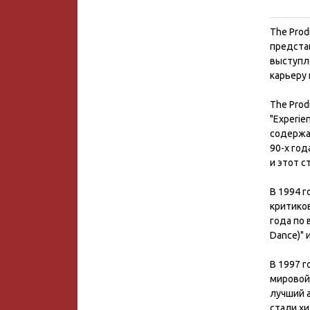
The Prod
предста
выступл
карьеру 
The Prod
"Experie
содержал
90-х год
и этот с
В 1994 г
критиков
года по 
Dance)" 
В 1997 г
мировой 
лучший а
стали хи