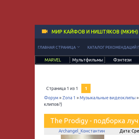
МИР КАЙФОВ И НИШТЯКОВ (МКИН)
keyboard_arrow_down
ГЛАВНАЯ СТРАНИЦА
КАТАЛОГ РЕКОМЕНДАЦИЙ 
MARVEL
Мультфильмы
Фэнтези
Страница
1
из
1
1
Форум
»
Zona 1
»
Музыкальные видеоклипы
»
клипов?)
The Prodigy - подборка лу
Archangel_Константин
Дата: Сре