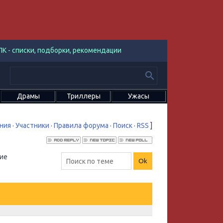
К - списки, подборки, рекомендации
Драмы
Триллеры
Ужасы
ния
·
Участники
·
Правила форума
·
Поиск
·
RSS
]
кие