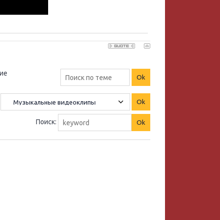
кие
Поиск: