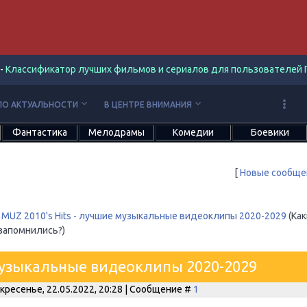
-
Классификатор лучших фильмов и сериалов для пользователей П
keyboard_arrow_down
keyboard_arrow_down
ПО АКТУАЛЬНОСТИ
В ЦЕНТРЕ ВНИМАНИЯ
Фантастика
Мелодрамы
Комедии
Боевики
[
Новые сообще
MUZ 2010's Hits - лучшие музыкальные видеоклипы 2020-2029
(Ка
запомнились?)
 музыкальные видеоклипы 2020-2029
кресенье, 22.05.2022, 20:28 | Сообщение #
1