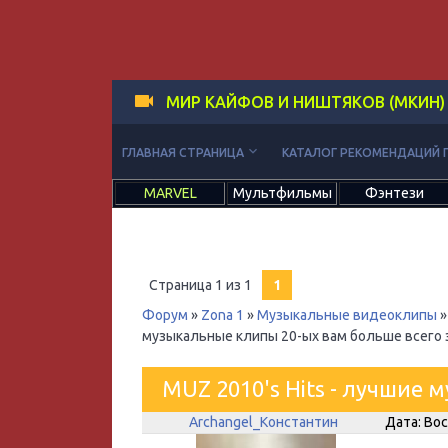
МИР КАЙФОВ И НИШТЯКОВ (МКИН)
keyboard_arrow_down
ГЛАВНАЯ СТРАНИЦА
КАТАЛОГ РЕКОМЕНДАЦИЙ 
MARVEL
Мультфильмы
Фэнтези
Страница
1
из
1
1
Форум
»
Zona 1
»
Музыкальные видеоклипы
»
музыкальные клипы 20-ых вам больше всего 
MUZ 2010's Hits - лучшие
Archangel_Константин
Дата: Вос