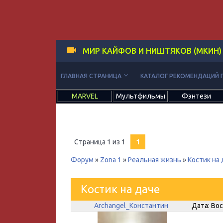
МИР КАЙФОВ И НИШТЯКОВ (МКИН)
keyboard_arrow_down
ГЛАВНАЯ СТРАНИЦА
КАТАЛОГ РЕКОМЕНДАЦИЙ 
MARVEL
Мультфильмы
Фэнтези
Страница
1
из
1
1
Форум
»
Zona 1
»
Реальная жизнь
»
Костик на 
Костик на даче
Archangel_Константин
Дата: Вос