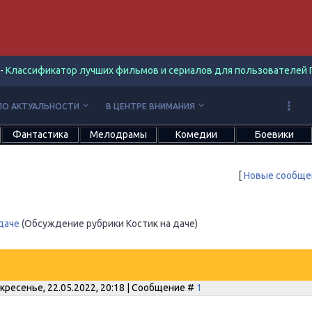
-
Классификатор лучших фильмов и сериалов для пользователей П
keyboard_arrow_down
keyboard_arrow_down
ПО АКТУАЛЬНОСТИ
В ЦЕНТРЕ ВНИМАНИЯ
Фантастика
Мелодрамы
Комедии
Боевики
[
Новые сообще
даче
(Обсуждение рубрики Костик на даче)
кресенье, 22.05.2022, 20:18 | Сообщение #
1