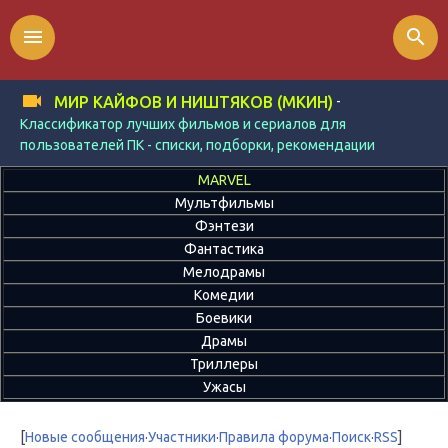
menu
search
-
МИР КАЙФОВ И НИШТЯКОВ (МКИН)
Классификатор лучших фильмов и сериалов для
пользователей ПК - списки, подборки, рекомендации
MARVEL
Мультфильмы
Фэнтези
Фантастика
Мелодрамы
Комедии
Боевики
Драмы
Триллеры
Ужасы
[
Новые сообщения
·
Участники
·
Правила форума
·
Поиск
·
RSS
]