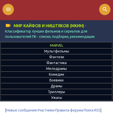
menu
search
-
МИР КАЙФОВ И НИШТЯКОВ (МКИН)
Классификатор лучших фильмов и сериалов для
пользователей ПК - списки, подборки, рекомендации
MARVEL
Мультфильмы
Фэнтези
Фантастика
Мелодрамы
Комедии
Боевики
Драмы
Триллеры
Ужасы
[
Новые сообщения
·
Участники
·
Правила форума
·
Поиск
·
RSS
]