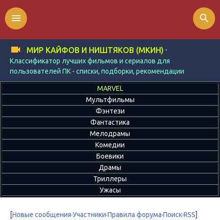
menu
search
-
МИР КАЙФОВ И НИШТЯКОВ (МКИН)
Классификатор лучших фильмов и сериалов для
пользователей ПК - списки, подборки, рекомендации
MARVEL
Мультфильмы
Фэнтези
Фантастика
Мелодрамы
Комедии
Боевики
Драмы
Триллеры
Ужасы
[
Новые сообщения
·
Участники
·
Правила форума
·
Поиск
·
RSS
]