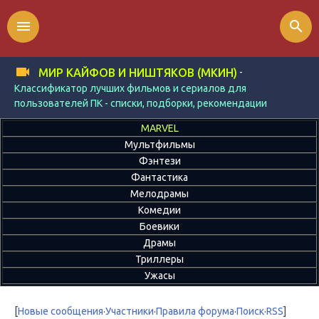
menu
search
-
МИР КАЙФОВ И НИШТЯКОВ (МКИН)
Классификатор лучших фильмов и сериалов для
пользователей ПК - списки, подборки, рекомендации
MARVEL
Мультфильмы
Фэнтези
Фантастика
Мелодрамы
Комедии
Боевики
Драмы
Триллеры
Ужасы
[
Новые сообщения
·
Участники
·
Правила форума
·
Поиск
·
RSS
]