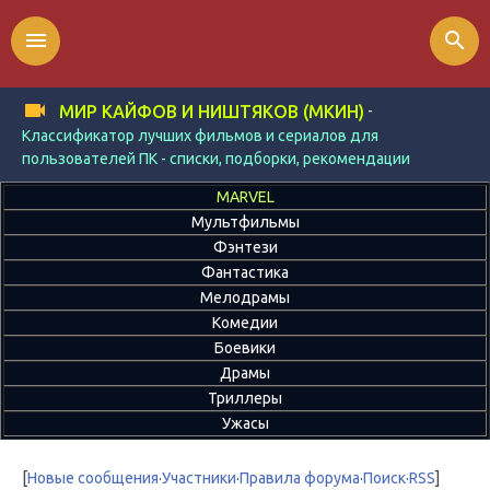
menu
search
-
МИР КАЙФОВ И НИШТЯКОВ (МКИН)
Классификатор лучших фильмов и сериалов для
пользователей ПК - списки, подборки, рекомендации
MARVEL
Мультфильмы
Фэнтези
Фантастика
Мелодрамы
Комедии
Боевики
Драмы
Триллеры
Ужасы
[
Новые сообщения
·
Участники
·
Правила форума
·
Поиск
·
RSS
]