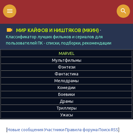
menu
search
-
МИР КАЙФОВ И НИШТЯКОВ (МКИН)
Классификатор лучших фильмов и сериалов для
пользователей ПК - списки, подборки, рекомендации
MARVEL
Мультфильмы
Фэнтези
Фантастика
Мелодрамы
Комедии
Боевики
Драмы
Триллеры
Ужасы
[
Новые сообщения
·
Участники
·
Правила форума
·
Поиск
·
RSS
]