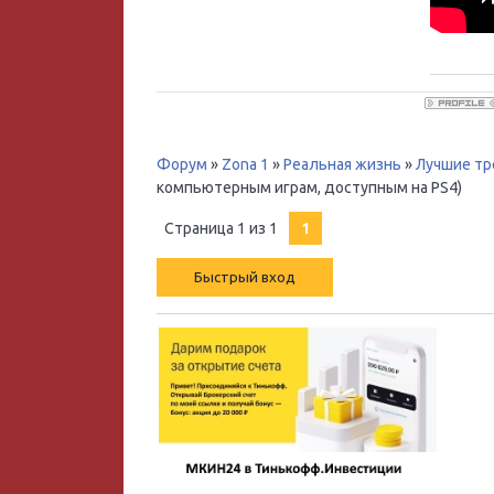
Форум
»
Zona 1
»
Реальная жизнь
»
Лучшие тр
компьютерным играм, доступным на PS4)
Страница
1
из
1
1