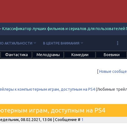
-
Классификатор лучших фильмов и сериалов для пользователей П
keyboard_arrow_down
keyboard_arrow_down
ПО АКТУАЛЬНОСТИ
В ЦЕНТРЕ ВНИМАНИЯ
Фантастика
Мелодрамы
Комедии
Боевики
[
Новые сообще
ейлеры к компьютерным играм, доступным на PS4
(Любимые трейл
ютерным играм, доступным на PS4
едельник, 08.02.2021, 13:06 | Сообщение #
1