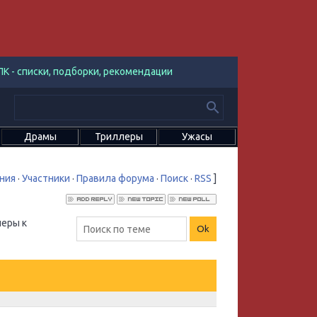
К - списки, подборки, рекомендации
Драмы
Триллеры
Ужасы
ния
·
Участники
·
Правила форума
·
Поиск
·
RSS
]
еры к