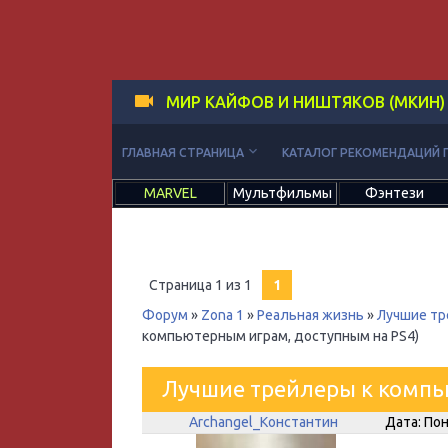
МИР КАЙФОВ И НИШТЯКОВ (МКИН)
keyboard_arrow_down
ГЛАВНАЯ СТРАНИЦА
КАТАЛОГ РЕКОМЕНДАЦИЙ 
MARVEL
Мультфильмы
Фэнтези
Страница
1
из
1
1
Форум
»
Zona 1
»
Реальная жизнь
»
Лучшие тр
компьютерным играм, доступным на PS4)
Лучшие трейлеры к компь
Archangel_Константин
Дата: Пон