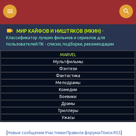
menu
search
-
МИР КАЙФОВ И НИШТЯКОВ (МКИН)
Классификатор лучших фильмов и сериалов для
пользователей ПК - списки, подборки, рекомендации
MARVEL
Мультфильмы
Фэнтези
Фантастика
Мелодрамы
Комедии
Боевики
Драмы
Триллеры
Ужасы
[
Новые сообщения
·
Участники
·
Правила форума
·
Поиск
·
RSS
]