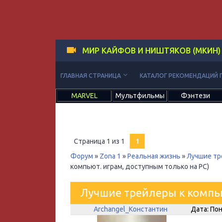
МИР КАЙФОВ И НИШТЯКОВ (МКИН)
keyboard_arrow_down
ГЛАВНАЯ СТРАНИЦА
КАТАЛОГ РЕКОМЕНДАЦИЙ 
MARVEL
Мультфильмы
Фэнтези
Страница
1
из
1
1
Форум
»
Zona 1
»
Реальная жизнь
»
Лучшие тр
компьют. играм, доступным только на PС)
Лучшие трейлеры к компь
Archangel_Константин
Дата: Пон