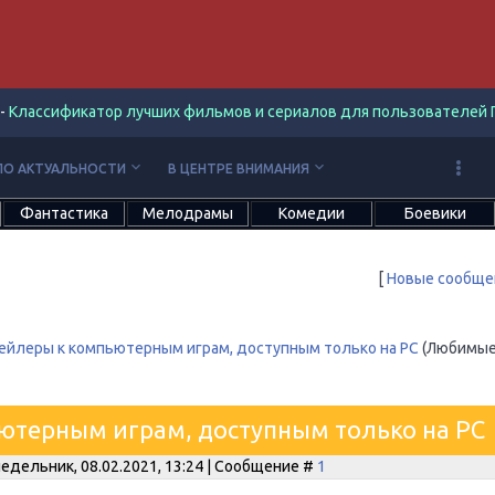
-
Классификатор лучших фильмов и сериалов для пользователей П
keyboard_arrow_down
keyboard_arrow_down
ПО АКТУАЛЬНОСТИ
В ЦЕНТРЕ ВНИМАНИЯ
Фантастика
Мелодрамы
Комедии
Боевики
[
Новые сообще
ейлеры к компьютерным играм, доступным только на PC
(Любимые
ютерным играм, доступным только на PC
едельник, 08.02.2021, 13:24 | Сообщение #
1