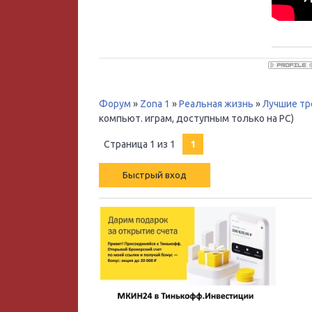
Форум
»
Zona 1
»
Реальная жизнь
»
Лучшие тр
компьют. играм, доступным только на PС)
Страница
1
из
1
1