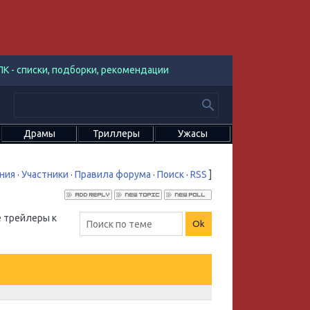
К - списки, подборки, рекомендации
Драмы
Триллеры
Ужасы
ния
·
Участники
·
Правила форума
·
Поиск
·
RSS
]
 трейлеры к