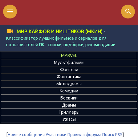
menu
search
-
МИР КАЙФОВ И НИШТЯКОВ (МКИН)
Классификатор лучших фильмов и сериалов для
пользователей ПК - списки, подборки, рекомендации
MARVEL
Мультфильмы
Фэнтези
Фантастика
Мелодрамы
Комедии
Боевики
Драмы
Триллеры
Ужасы
[
Новые сообщения
·
Участники
·
Правила форума
·
Поиск
·
RSS
]