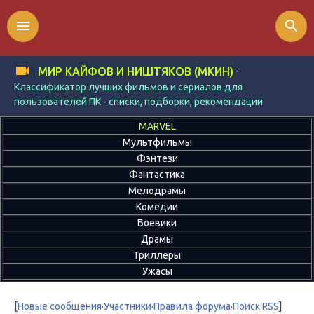
menu
search
-
МИР КАЙФОВ И НИШТЯКОВ (МКИН)
Классификатор лучших фильмов и сериалов для
пользователей ПК - списки, подборки, рекомендации
MARVEL
Мультфильмы
Фэнтези
Фантастика
Мелодрамы
Комедии
Боевики
Драмы
Триллеры
Ужасы
[
Новые сообщения
·
Участники
·
Правила форума
·
Поиск
·
RSS
]