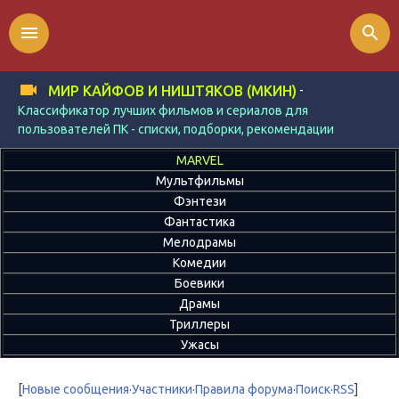
menu
search
-
МИР КАЙФОВ И НИШТЯКОВ (МКИН)
Классификатор лучших фильмов и сериалов для
пользователей ПК - списки, подборки, рекомендации
MARVEL
Мультфильмы
Фэнтези
Фантастика
Мелодрамы
Комедии
Боевики
Драмы
Триллеры
Ужасы
[
Новые сообщения
·
Участники
·
Правила форума
·
Поиск
·
RSS
]