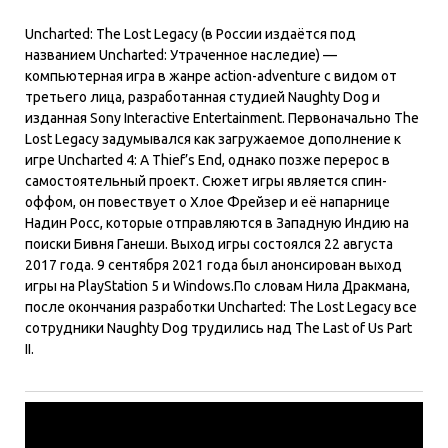
Uncharted: The Lost Legacy (в России издаётся под
названием Uncharted: Утраченное наследие) —
компьютерная игра в жанре action-adventure с видом от
третьего лица, разработанная студией Naughty Dog и
изданная Sony Interactive Entertainment. Первоначально The
Lost Legacy задумывался как загружаемое дополнение к
игре Uncharted 4: A Thief’s End, однако позже перерос в
самостоятельный проект. Сюжет игры является спин-
оффом, он повествует о Хлое Фрейзер и её напарнице
Надин Росс, которые отправляются в Западную Индию на
поиски Бивня Ганеши. Выход игры состоялся 22 августа
2017 года. 9 сентября 2021 года был анонсирован выход
игры на PlayStation 5 и Windows.По словам Нила Дракмана,
после окончания разработки Uncharted: The Lost Legacy все
сотрудники Naughty Dog трудились над The Last of Us Part
II.