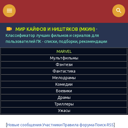
menu
search
-
МИР КАЙФОВ И НИШТЯКОВ (МКИН)
Классификатор лучших фильмов и сериалов для
пользователей ПК - списки, подборки, рекомендации
MARVEL
Мультфильмы
Фэнтези
Фантастика
Мелодрамы
Комедии
Боевики
Драмы
Триллеры
Ужасы
[
Новые сообщения
·
Участники
·
Правила форума
·
Поиск
·
RSS
]