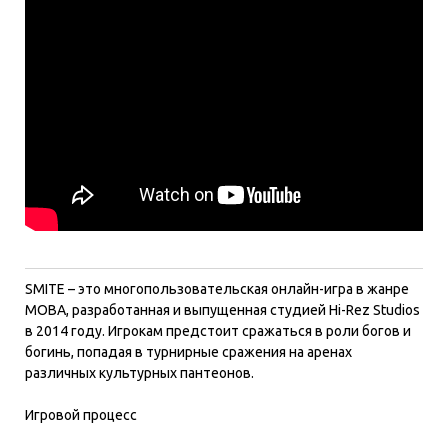
SMITE – это многопользовательская онлайн-игра в жанре
MOBA, разработанная и выпущенная студией Hi-Rez Studios
в 2014 году. Игрокам предстоит сражаться в роли богов и
богинь, попадая в турнирные сражения на аренах
различных культурных пантеонов.
Игровой процесс