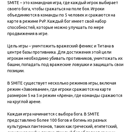
SMITE – это командная игра, где каждый игрок выбирает
своего бога, чтобы сражаться на поле боя. Игроки
объединяются в команды по 5 человек и сражаются на
карте в режиме PvP. Каждый бог имеет свой набор
способностей, которые можно улучшать по мере
продвижения в игре.
Цель игры – уничтожить вражеский феникс и Титана в
центре базы противника. Для достижения этой цели
игрокам необходимо убивать противников, уничтожать их
башни, попадать под вражеские ловушки и защищать свои
позиции.
В SMITE существует несколько режимов игры, включая
режим «Завоевание», где игроки сражаются на карте
размером 5 на 5 и режим «Арена», где команды сражаются
на круглой арене.
Каждая игра начинается с выбора бога. В SMITE
представлено более 100 богов и богинь из разных
культурных пантеонов, таких как греческий, египетский,