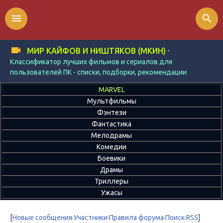
menu
search
-
МИР КАЙФОВ И НИШТЯКОВ (МКИН)
Классификатор лучших фильмов и сериалов для
пользователей ПК - списки, подборки, рекомендации
MARVEL
Мультфильмы
Фэнтези
Фантастика
Мелодрамы
Комедии
Боевики
Драмы
Триллеры
Ужасы
[
Новые сообщения
·
Участники
·
Правила форума
·
Поиск
·
RSS
]