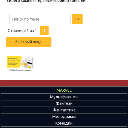
своего компьютера или игровой консоли.
Страница
1
из
1
1
MARVEL
Мультфильмы
Фэнтези
Фантастика
Мелодрамы
Комедии