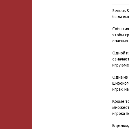
Serious 
была вып
События
чтобы с
опасных 
Одной из
означает
игру вме
Одна из 
широког
играх, н
Кроме то
множест
игрока п
В целом,