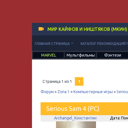
МИР КАЙФОВ И НИШТЯКОВ (МКИН)
keyboard_arrow_down
ГЛАВНАЯ СТРАНИЦА
КАТАЛОГ РЕКОМЕНДАЦИЙ 
MARVEL
Мультфильмы
Фэнтези
Страница
1
из
1
1
Форум
»
Zona 1
»
Компьютерные игры
»
Seriou
Serious Sam 4 (PC)
Archangel_Константин
Дата: Пон