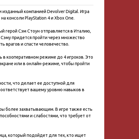
и изданный компанией Devolver Digital. Игра
на консоли PlayStation 4 и Xbox One.
й герой Сэм Стоун отправляется в Италию,
и Сэму придется пройти через множество
ь врагов и спасти человечество.
ь в кооперативном режиме до 4 игроков. Это
м экране или в онлайн-режиме, чтобы пройти
ности, что делает ее доступной для
 соответствует вашему уровню навыков в
гры более захватывающим. В игре также есть
особностями и слабостями, что требует от
лица, который подойдет для тех, кто ищет