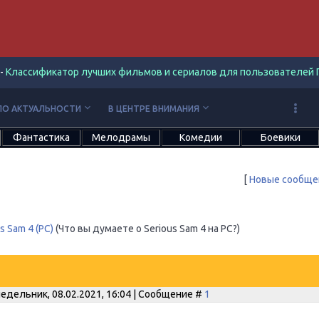
-
Классификатор лучших фильмов и сериалов для пользователей П
keyboard_arrow_down
keyboard_arrow_down
ПО АКТУАЛЬНОСТИ
В ЦЕНТРЕ ВНИМАНИЯ
Фантастика
Мелодрамы
Комедии
Боевики
[
Новые сообще
s Sam 4 (PC)
(Что вы думаете о Serious Sam 4 на PC?)
едельник, 08.02.2021, 16:04 | Сообщение #
1