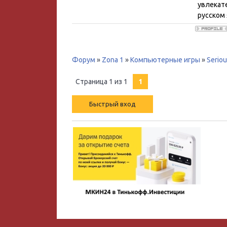
увлекате
русском 
Форум
»
Zona 1
»
Компьютерные игры
»
Seriou
Страница
1
из
1
1