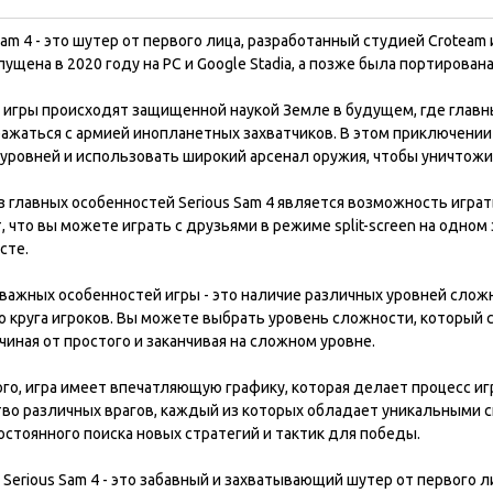
Sam 4 - это шутер от первого лица, разработанный студией Croteam 
ущена в 2020 году на PC и Google Stadia, а позже была портирована 
 игры происходят защищенной наукой Земле в будущем, где главны
ражаться с армией инопланетных захватчиков. В этом приключени
уровней и использовать широкий арсенал оружия, чтобы уничтожит
 главных особенностей Serious Sam 4 является возможность играт
, что вы можете играть с друзьями в режиме split-screen на одно
сте.
важных особенностей игры - это наличие различных уровней слож
о круга игроков. Вы можете выбрать уровень сложности, который
ачиная от простого и заканчивая на сложном уровне.
го, игра имеет впечатляющую графику, которая делает процесс и
во различных врагов, каждый из которых обладает уникальными сп
остоянного поиска новых стратегий и тактик для победы.
 Serious Sam 4 - это забавный и захватывающий шутер от первого 