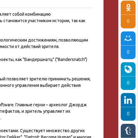
вляет собой комбинацию
 становится участником истории, так как
0
ехнологическим достижениям, позволяющим
мости от действий зрителя.
0
кты, как "Бандершнатц" ("Bandersnatch")
торый позволяет зрителю принимать решения,
0
ионного управления выбирает действия
oftware. Главные герои – археолог Джордж
тефактов, и зритель управляет их
0
.
роектами. Существует множество других
tor Dekker", "Detroit: Become Human" и многие