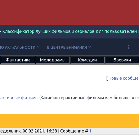
-
Классификатор лучших фильмов и сериалов для пользователей П
keyboard_arrow_down
keyboard_arrow_down
ПО АКТУАЛЬНОСТИ
В ЦЕНТРЕ ВНИМАНИЯ
Фантастика
Мелодрамы
Комедии
Боевики
[
Новые сообще
рактивные фильмы
(Какие интерактивные фильмы вам больше все
едельник, 08.02.2021, 16:28 | Сообщение #
1