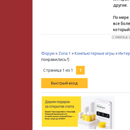
другие.
По мере
все бол
который
Форум
»
Zona 1
»
Компьютерные игры
»
Инте
понравились?)
Страница
1
из
1
1