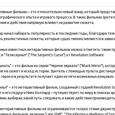
тивные фильмы – это относительно новый жанр, который предста
графического опыта и игрового процесса. В таких фильмах зритель
ения и действия напрямую влияют на развитие сюжета.
нр начал набирать популярность в последние годы, благодаря т
ть реалистичные сюжеты, которые существенно меняются в зависи
амых известных интерактивных фильмов можно отметить такие прое
x и "Телесериал" ("The Serpent's Curse") от Revolution Software.
натц" – это фильм из серии "Черное зеркало" ("Black Mirror"), ко
е на сюжет и исход истории. Зритель с помощью пульта дистанц
 героя и в результате получает один из пяти возможных концовок.
иал" – это интерактивный фильм, созданный студией Revolution S
 и его подруга Нико Коллард – путешествуют по миру в поисках ар
ми, выбирая, какой путь следовать и какие действия производить
 интерактивные фильмы не ограничиваются только этими двумя п
ивных фильмов, включая "Late Shift", "The Infectious Madness of Doc