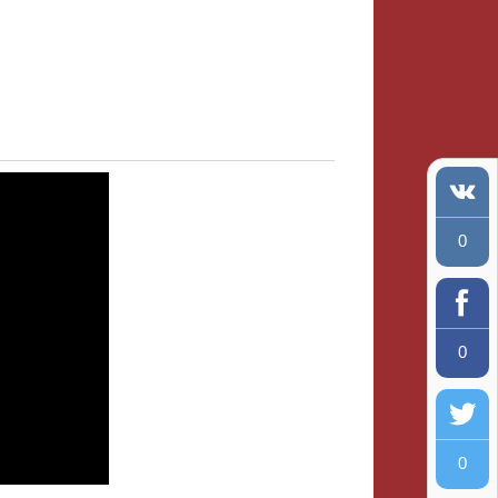
0
0
0