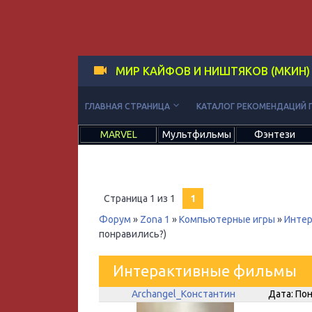
МИР КАЙФОВ И НИШТЯКОВ (МКИН)
keyboard_arrow_down
ГЛАВНАЯ СТРАНИЦА
КАТАЛОГ РЕКОМЕНДАЦИЙ 
MARVEL
Мультфильмы
Фэнтези
Страница
1
из
1
1
Форум
»
Zona 1
»
Компьютерные игры
»
Инте
понравились?)
Интерактивные фильмы
Archangel_Константин
Дата: Пон