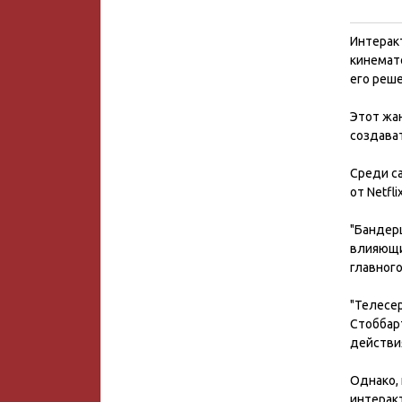
Интерак
кинемато
его реш
Этот жа
создава
Среди с
от Netfli
"Бандерш
влияющи
главного
"Телесер
Стоббарт
действия
Однако,
интеракт