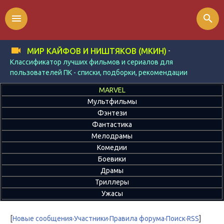
menu
search
-
МИР КАЙФОВ И НИШТЯКОВ (МКИН)
Классификатор лучших фильмов и сериалов для
пользователей ПК - списки, подборки, рекомендации
MARVEL
Мультфильмы
Фэнтези
Фантастика
Мелодрамы
Комедии
Боевики
Драмы
Триллеры
Ужасы
[
Новые сообщения
·
Участники
·
Правила форума
·
Поиск
·
RSS
]