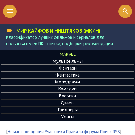
menu
search
-
МИР КАЙФОВ И НИШТЯКОВ (МКИН)
Классификатор лучших фильмов и сериалов для
пользователей ПК - списки, подборки, рекомендации
MARVEL
Мультфильмы
Фэнтези
Фантастика
Мелодрамы
Комедии
Боевики
Драмы
Триллеры
Ужасы
[
Новые сообщения
·
Участники
·
Правила форума
·
Поиск
·
RSS
]