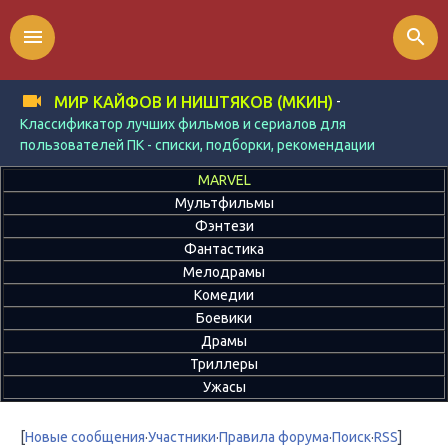
menu
search
-
МИР КАЙФОВ И НИШТЯКОВ (МКИН)
Классификатор лучших фильмов и сериалов для
пользователей ПК - списки, подборки, рекомендации
MARVEL
Мультфильмы
Фэнтези
Фантастика
Мелодрамы
Комедии
Боевики
Драмы
Триллеры
Ужасы
[
Новые сообщения
·
Участники
·
Правила форума
·
Поиск
·
RSS
]