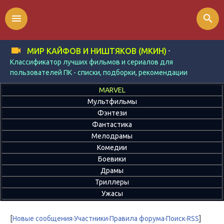
menu
search
-
МИР КАЙФОВ И НИШТЯКОВ (МКИН)
Классификатор лучших фильмов и сериалов для
пользователей ПК - списки, подборки, рекомендации
MARVEL
Мультфильмы
Фэнтези
Фантастика
Мелодрамы
Комедии
Боевики
Драмы
Триллеры
Ужасы
[
Новые сообщения
·
Участники
·
Правила форума
·
Поиск
·
RSS
]