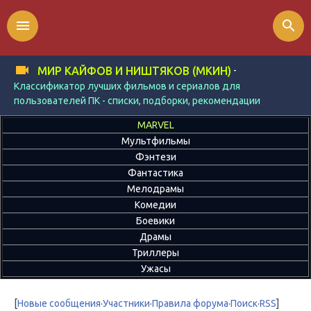
menu
search
-
МИР КАЙФОВ И НИШТЯКОВ (МКИН)
Классификатор лучших фильмов и сериалов для
пользователей ПК - списки, подборки, рекомендации
MARVEL
Мультфильмы
Фэнтези
Фантастика
Мелодрамы
Комедии
Боевики
Драмы
Триллеры
Ужасы
[
Новые сообщения
·
Участники
·
Правила форума
·
Поиск
·
RSS
]