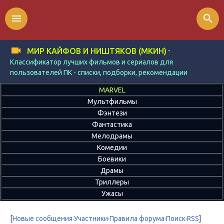
menu
search
-
МИР КАЙФОВ И НИШТЯКОВ (МКИН)
Классификатор лучших фильмов и сериалов для
пользователей ПК - списки, подборки, рекомендации
MARVEL
Мультфильмы
Фэнтези
Фантастика
Мелодрамы
Комедии
Боевики
Драмы
Триллеры
Ужасы
[
Новые сообщения
·
Участники
·
Правила форума
·
Поиск
·
RSS
]